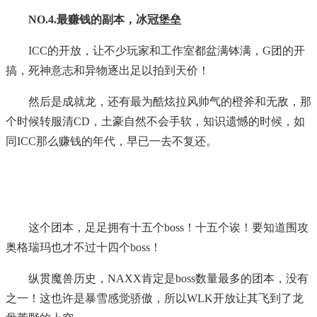
NO.4.最赚钱的副本，冰冠堡垒
ICC的开放，让不少玩家和工作室都盆满钵满，G团的开
搞，死神意志和异物逐出足以拍到天价！
然后是成就龙，还有最为酷炫拉风帅气的橙斧和无敌，那
个时候转服清CD，土豪自然不会手软，知识遗憾的时候，如
同ICC那么赚钱的年代，早已一去不复还。
这个团本，足足拥有十五个boss！十五个诶！要知道围攻
奥格瑞玛也才不过十四个boss！
纵贯魔兽历史，NAXX肯定是boss数量最多的团本，没有
之一！这也许是暴雪感觉骄傲，所以WLK开放让其飞到了龙