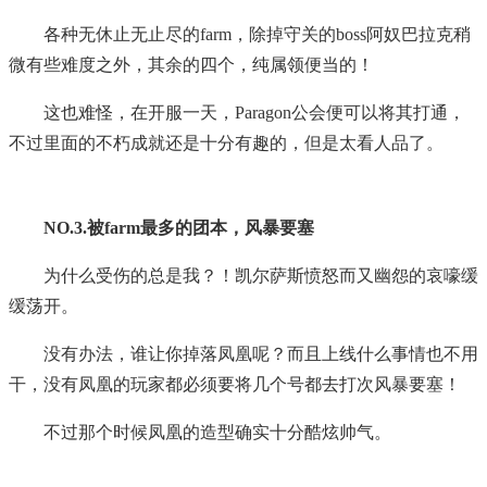
各种无休止无止尽的farm，除掉守关的boss阿奴巴拉克稍
微有些难度之外，其余的四个，纯属领便当的！
这也难怪，在开服一天，Paragon公会便可以将其打通，
不过里面的不朽成就还是十分有趣的，但是太看人品了。
NO.3.被farm最多的团本，风暴要塞
为什么受伤的总是我？！凯尔萨斯愤怒而又幽怨的哀嚎缓
缓荡开。
没有办法，谁让你掉落凤凰呢？而且上线什么事情也不用
干，没有凤凰的玩家都必须要将几个号都去打次风暴要塞！
不过那个时候凤凰的造型确实十分酷炫帅气。