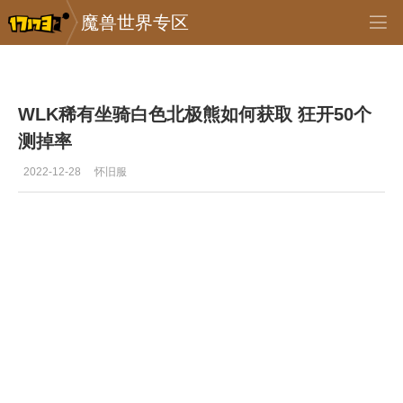
魔兽世界专区
专区_《魔兽世界》
>
怀旧服
>
正文
WLK稀有坐骑白色北极熊如何获取 狂开50个
测掉率
2022-12-28
怀旧服