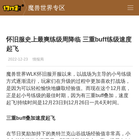
魔兽世界专区
专区_《魔兽世界》
>
怀旧服
>
正文
怀旧服史上最爽练级周降临 三重buff练级速度
起飞
2022-12-23
情报局
魔兽世界WLK怀旧服开服以来，以战场为主导的小号练级
方式逐渐流行，玩家们在升级的过程中更加喜欢打战场，
是因为可以轻松愉快地赚取经验值。而现在这个12月底，
正是起小号练级的最佳时期，因为有三重buff叠加，速度
起飞!持续时间是12月23日到12月26日一共4天时间。
三重buff叠加速度起飞
在节日奖励加持下的奥特兰克山谷战场经验值非常高，小