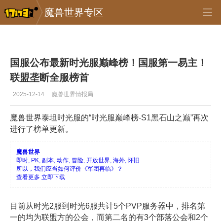
魔兽世界专区
专区_《魔兽世界》
>
首页推送
>
正文
国服公布最新时光服巅峰榜！国服第一易主！
联盟垄断全服榜首
2025-12-14
魔兽世界情报局
魔兽世界泰坦时光服的“时光服巅峰榜-S1黑石山之巅”再次
进行了榜单更新。
魔兽世界
即时, PK, 副本, 动作, 冒险, 开放世界, 海外, 怀旧
所以，我们应当如何评价《军团再临》？
查看更多
立即下载
目前从时光2服到时光6服共计5个PVP服务器中，排名第
一的均为联盟方的公会，而第二名的有3个部落公会和2个