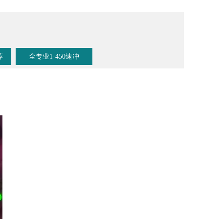
荐
全专业1-450速冲