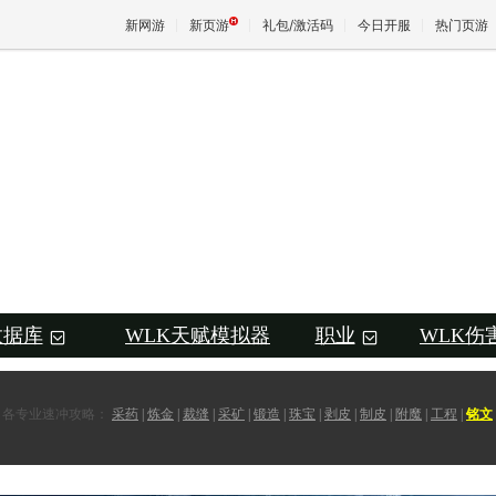
新网游
新页游
礼包/激活码
今日开服
热门页游
魔兽
天堂
王权与
数据库
WLK天赋模拟器
职业
WLK伤
+
+
各专业速冲攻略：
采药
|
炼金
|
裁缝
|
采矿
|
锻造
|
珠宝
|
剥皮
|
制皮
|
附魔
|
工程
|
铭文