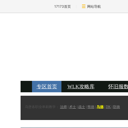
17173首页
网站导航
专区首页
WLK攻略库
怀旧服
乌堡各职业单刷教学：
法师
|
术士
|
战士
|
熊德
|
鸟德
|
DK
|
防骑