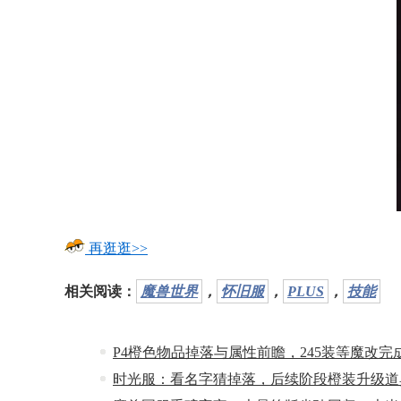
再逛逛>>
相关阅读：
魔兽世界
，
怀旧服
，
PLUS
，
技能
P4橙色物品掉落与属性前瞻，245装等魔改
时光服：看名字猜掉落，后续阶段橙装升级道