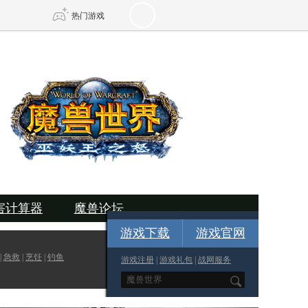
热门游戏
DNF
传奇4
剑网3旗舰版
新天龙八部
自由
诛仙世界
新仙侠5
害计算器
魔兽论坛
游戏下载
游戏官网
|
急救
|
烹饪
|
钓鱼
游戏注册
|
游戏礼包
|
战网服务
*