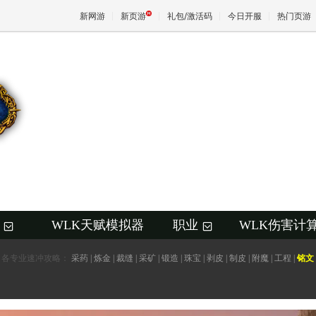
新网游
新页游
礼包/激活码
今日开服
热门页游
魔兽
天堂
王权与
WLK天赋模拟器
职业
WLK伤害计
+
+
各专业速冲攻略：
采药
|
炼金
|
裁缝
|
采矿
|
锻造
|
珠宝
|
剥皮
|
制皮
|
附魔
|
工程
|
铭文