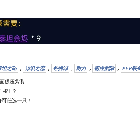
泰坦之砧
，
知识之流
，
冬拥湖
，
耐力
，
韧性删除
，
PVP装
全面碾压紫装
自哪里？
分可任选一只！