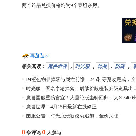
两个饰品兑换价格均为9个
泰坦余烬
。
再逛逛>>
相关阅读：
魔兽世界
，
时光服
，
饰品
，
防骑
，
P4橙色物品掉落与属性前瞻，245装等魔改完成，
时光服：看名字猜掉落，后续阶段橙装升级道具出
魔兽国服重磅官宣！大量绝版坐骑回归，大米3400
魔兽世界：4月15日最新在线修正
国服公告：时光服最新改动追加，金价大涨！
0
0
条评论
人参与