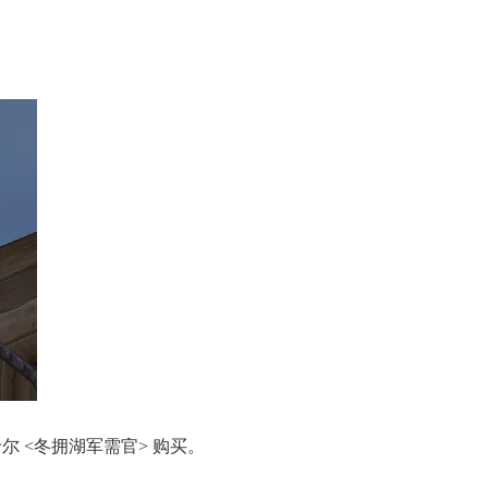
卡尔
<冬拥湖军需官> 购买。