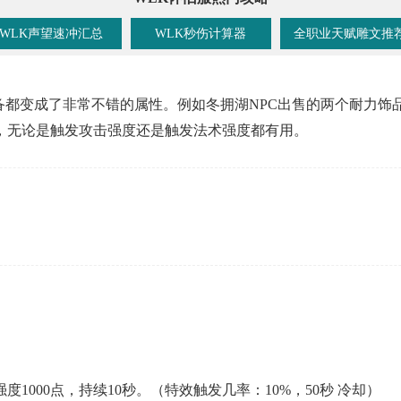
WLK声望速冲汇总
WLK秒伤计算器
全职业天赋雕文推
备都变成了非常不错的属性。例如冬拥湖NPC出售的两个耐力
，无论是触发攻击强度还是触发法术强度都有用。
1000点，持续10秒。
（特效触发几率：10%，50秒 冷却）