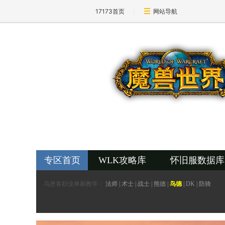
17173首页
网站导航
17173-魔兽世界专区
wow.17173.com
专区首页
WLK攻略库
怀旧服数据库
乌堡各职业单刷教学：
法师
|
术士
|
战士
|
熊德
|
鸟德
|
DK
|
防骑