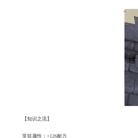
【知识之流】
常驻属性：+126耐力