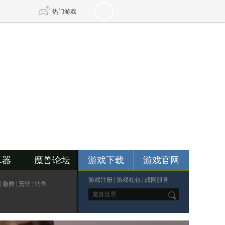
热门游戏
DNF
传奇4
剑网3旗舰版
新天龙八部
自由
诛仙世界
新仙侠5
算器
魔兽论坛
游戏下载
游戏官网
游戏注册
|
游戏礼包
|
战网服务
|
急救
|
烹饪
|
钓鱼
*