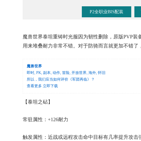
P2全职业BIS配装
魔兽世界泰坦重铸时光服因为韧性删除，原版PVP装
用来堆叠耐力非常不错。对于防骑而言就更加不错了
魔兽世界
即时, PK, 副本, 动作, 冒险, 开放世界, 海外, 怀旧
所以，我们应当如何评价《军团再临》？
查看更多
立即下载
【泰坦之
砧】
常驻属性：+126耐力
触发属性：近战或远程攻击命中目标有几率提升攻击强度