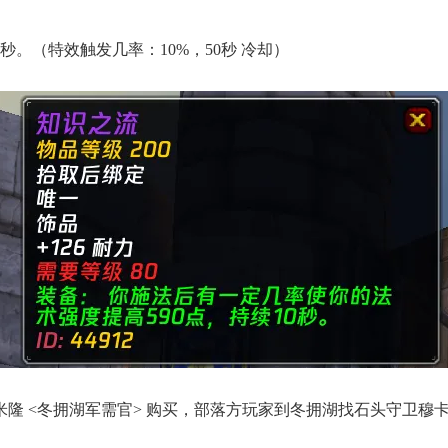
0秒。
（特效触发几率：10%，50秒 冷却）
米隆 <冬拥湖军需官> 购买，部落
方玩家到冬拥湖
找石头守卫穆