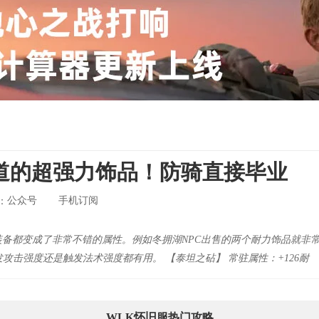
道的超强力饰品！防骑直接毕业
公众号
手机订阅
：
装备都变成了非常不错的属性。例如冬拥湖NPC出售的两个耐力饰品就非
击强度还是触发法术强度都有用。 【泰坦之砧】 常驻属性：+126耐
WLK怀旧服热门攻略