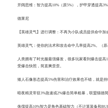
开阔思维：智力提高10%（原5%），护甲穿透提高3
德莱尼
【英雄灵气】进行调整：不再为小队成员提供命中加
英雄灵气：使你的法术和攻击命中几率提高2%。（原
人类拥有了时光服最强爆发，很多玩家看到爆击提高1
受爆击快照，简直爽歪歪。
矮人石像形态提高5%伤害和治疗效果也不错，就是持
暗夜精灵常驻3%急速或2%爆击简单粗暴，联盟猫德简
侏儒提高10%智力是角色基础智力（不计算装备和B