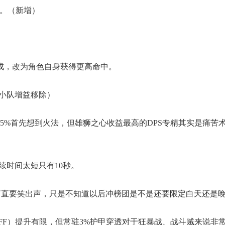
%。（新增）
成，改为角色自身获得更高命中。
小队增益移除）
5%首先想到火法，但雄狮之心收益最高的DPS专精其实是痛苦
续时间太短只有
10秒
。
直要笑出声，只是不知道以后冲榜团是不是还要限定白天还是晚上
UFF）提升有限，但常驻3%护甲穿透对于狂暴战、战斗贼来说