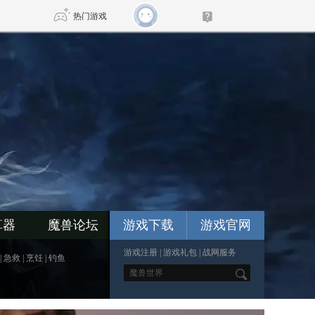
热门游戏
DNF
传奇4
剑网3旗舰版
新天龙八部
自由
诛仙世界
新仙侠5
算器
魔兽论坛
游戏下载
游戏官网
游戏注册
|
游戏礼包
|
战网服务
|
急救
|
烹饪
|
钓鱼
*