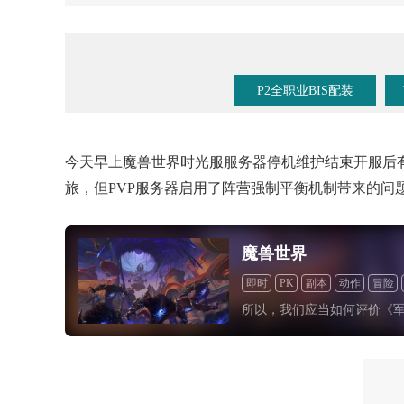
《魔兽手游》要来了？暴雪事件时间线梳理！
P2全职业BIS配装
今天早上
魔兽世界时光服
服务器停机维护结束开服后
旅，但PVP服务器
启用了阵营强制平衡机制带来的问
魔兽世界
即时
PK
副本
动作
冒险
所以，我们应当如何评价《