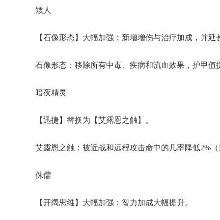
矮人
【石像形态】大幅加强：新增增伤与治疗加成，并延
石像形态：移除所有中毒、疾病和流血效果，护甲值提
暗夜精灵
【迅捷】替换为【艾露恩之触】。
艾露恩之触：被近战和远程攻击命中的几率降低2%（
侏儒
【开阔思维】
大幅加强
：智力加成大幅提升。