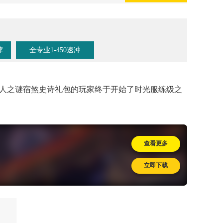
荐
全专业1-450速冲
熊猫人之谜宿煞史诗礼包的玩家终于开始了时光服练级之
查看更多
立即下载