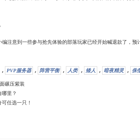
。
，小编注意到一些参与抢先体验的部落玩家已经开始喊退款了，预
，
PVP服务器
，
阵营平衡
，
人类
，
矮人
，
暗夜精灵
，
侏
全面碾压紫装
自哪里？
分可任选一只！