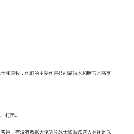
术士和暗牧，他们的主要伤害技能腐蚀术和暗言术痛享
打团...
非常实用，有没有数据大佬算算战士盗贼该选人类还是侏