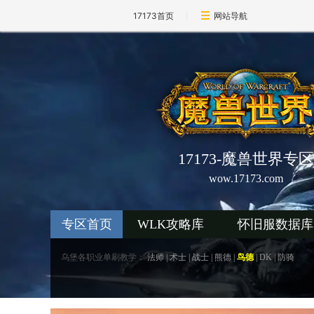
17173首页
网站导航
17173-魔兽世界专区
wow.17173.com
专区首页
WLK攻略库
怀旧服数据库
乌堡各职业单刷教学：
法师
|
术士
|
战士
|
熊德
|
鸟德
|
DK
|
防骑