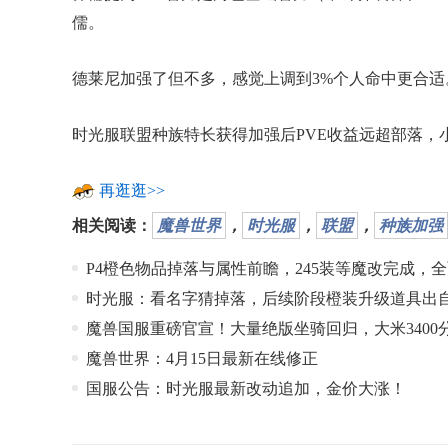
儒。
德莱尼加强了但不多，感觉上调到3%个人命中更合适
时光服联盟种族特长获得加强后PVE收益远超部落
再逛逛>>
相关阅读：
魔兽世界
，
时光服
，
联盟
，
种族加强
P4橙色物品掉落与属性前瞻，245装等魔改完成，
时光服：看名字猜掉落，后续阶段橙装升级道具出
魔兽国服重磅官宣！大量绝版坐骑回归，大米3400
魔兽世界：4月15日最新在线修正
国服公告：时光服最新改动追加，金价大涨！