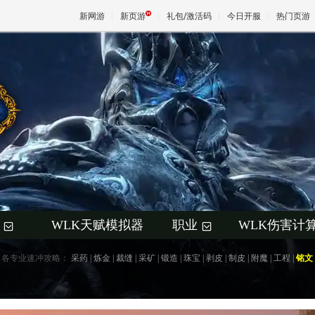
新网游
新页游
礼包/激活码
今日开服
热门页游
魔兽
天堂
王权与
WLK天赋模拟器
职业
WLK伤害计
+
+
各专业速冲攻略：
采药
|
炼金
|
裁缝
|
采矿
|
锻造
|
珠宝
|
剥皮
|
制皮
|
附魔
|
工程
|
铭文