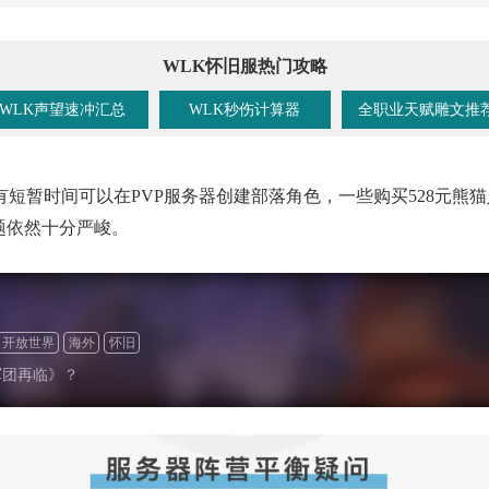
WLK怀旧服热门攻略
WLK声望速冲汇总
WLK秒伤计算器
全职业天赋雕文推
有短暂时间可以在PVP服务器创建部落角色，一些购买
528元
题依然十分严峻。
开放世界
海外
怀旧
军团再临》？