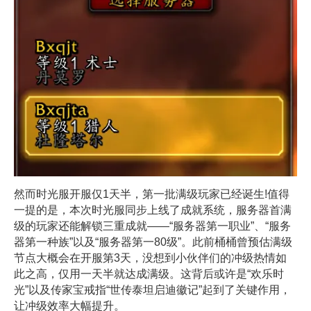
然而时光服开服仅1天半，第一批满级玩家已经诞生!值得
一提的是，本次时光服同步上线了成就系统，服务器首满
级的玩家还能解锁三重成就——“服务器第一职业”、“服务
器第一种族”以及“服务器第一80级”。此前桶桶曾预估满级
节点大概会在开服第3天，没想到小伙伴们的冲级热情如
此之高，仅用一天半就达成满级。这背后或许是“欢乐时
光”以及传家宝戒指“世传泰坦启迪徽记”起到了关键作用，
让冲级效率大幅提升。