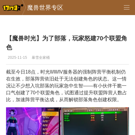
魔兽世界专区
专区_《魔兽世界》
>
首页推送
>
正文
【魔兽时光】为了部落，玩家怒建70个联盟角
色
2025-11-15
暴雪全家桶
截至今日18点，时光II/III/IV服务器的强制阵营平衡机制仍
在生效，部落阵营依旧处于无法创建角色的状态。这一情
况让不少想入坑部落的玩家急中生智——有小伙伴干脆一
口气创建了70个联盟角色，试图通过提升联盟阵营人数占
比，加速阵营平衡达成，从而解锁部落角色创建权限。