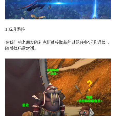
1.玩具遇险
在我们的老朋友阿莉克斯处接取新的谜题任务‘玩具遇险’，
随后找玛露对话。