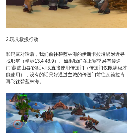
2.玩具救援行动
和玛露对话后，我们前往碧蓝林海的伊斯卡拉坩埚附近寻
找耶努（坐标13.4 48.9）。如果我们在上赛季s4有传送
门‘蕨皮山谷’的话可以直接使用传送门（传送门仅限满级才
能使用），没有的话只好通过主城的传送门前往瓦德拉肯
再飞往碧蓝林海。