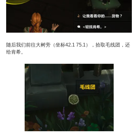
随后我们前往大树旁（坐标42.1 75.1），拾取毛线团，还
给肯希。