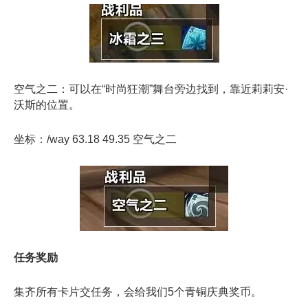
空气
之
二：可以在“时尚狂潮”舞台旁边找到，靠近莉莉安·
沃斯的位置。
坐标：/way 63.18 49.35 空气
之
二
任务奖励
集齐所有卡片交任务，会给我们5个青铜庆典奖币。