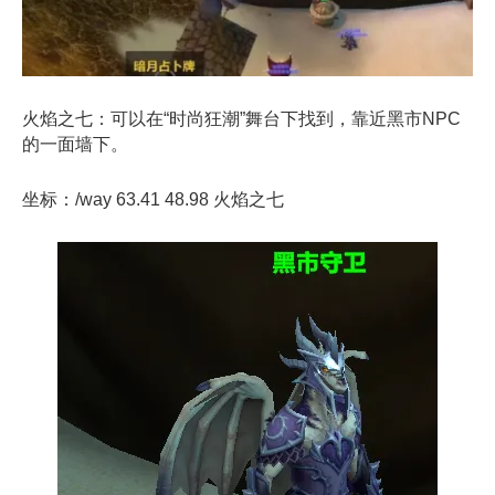
火焰
之
七：可以在“时尚狂潮”舞台下找到，靠近黑市NPC
的一面墙下。
坐标：/way 63.41 48.98 火焰
之
七