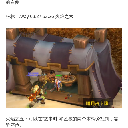
的右侧。
坐标：/way 63.27 52.26 火焰之六
火焰
之
五：可以在“故事时间”区域的两个木桶旁找到，靠
近座位。