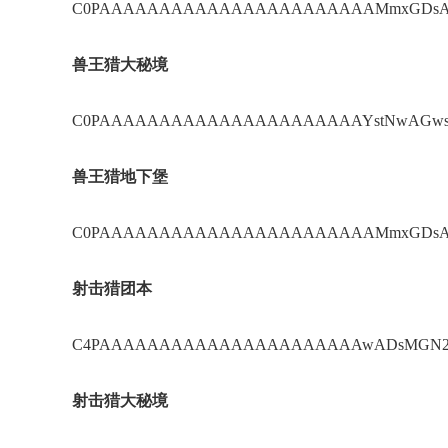
C0PAAAAAAAAAAAAAAAAAAAAAAAMmxGDsA
兽王猎大秘境
C0PAAAAAAAAAAAAAAAAAAAAAAYstNwAGws
兽王猎地下堡
C0PAAAAAAAAAAAAAAAAAAAAAAAMmxGDsA
射击猎团本
C4PAAAAAAAAAAAAAAAAAAAAAAwADsMGN2
射击猎大秘境