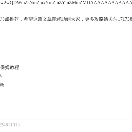
w2wQDWmZsNmZmxYmZmZYmZMmZMDAAAAAAAAAAAA
天赋加点推荐，希望这篇文章能帮助到大家，更多攻略请关注1717
荐保姆教程
略
新
611913