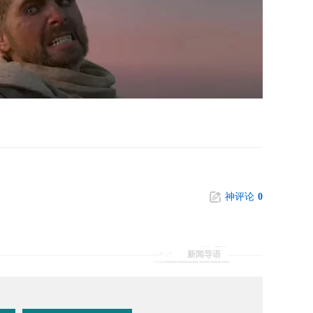
神评论
0
新闻导语