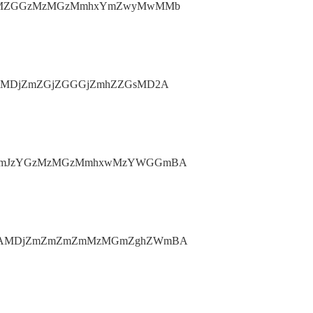
MZGGzMzMGzMmhxYmZwyMwMMb
DjZmZGjZGGGjZmhZZGsMD2A
mJzYGzMzMGzMmhxwMzYWGGmBA
AMDjZmZmZmZmMzMGmZghZWmBA