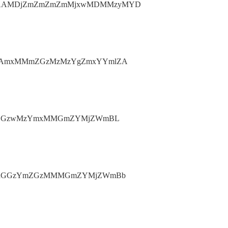
AMDjZmZmZmZmMjxwMDMMzyMYD
mxMMmZGzMzMzYgZmxYYmlZA
GGzwMzYmxMMGmZYMjZWmBL
aGGzYmZGzMMMGmZYMjZWmBb