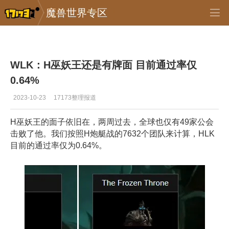
魔兽世界专区
专区_《魔兽世界》
>
怀旧服
>
正文
WLK：H巫妖王还是有牌面 目前通过率仅
0.64%
2023-10-23
17173整理报道
H巫妖王的面子依旧在，两周过去，全球也仅有49家公会
击败了他。我们按照H炮艇战的7632个团队来计算，HLK
目前的通过率仅为0.64%。