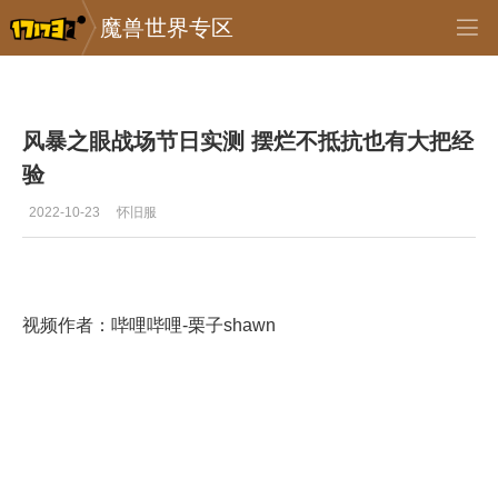
魔兽世界专区
专区_《魔兽世界》
>
怀旧服
>
正文
风暴之眼战场节日实测 摆烂不抵抗也有大把经
验
2022-10-23
怀旧服
视频作者：哔哩哔哩-栗子shawn