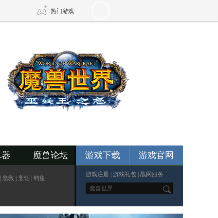
热门游戏
DNF
传奇4
剑网3旗舰版
新天龙八部
自由
诛仙世界
新仙侠5
算器
魔兽论坛
游戏下载
游戏官网
游戏注册
|
游戏礼包
|
战网服务
|
急救
|
烹饪
|
钓鱼
*