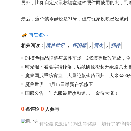
另外，比如自定义鼠标键盘这种硬件而使用的宏，到
最后，这个禁令虽说是21号，但有玩家反映已经被封
再逛逛>>
相关阅读：
魔兽世界
，
怀旧服
，
雷火
，
插件
P4橙色物品掉落与属性前瞻，245装等魔改完成，
时光服：看名字猜掉落，后续阶段橙装升级道具出
魔兽国服重磅官宣！大量绝版坐骑回归，大米3400
魔兽世界：4月15日最新在线修正
国服公告：时光服最新改动追加，金价大涨！
0
0
条评论
人参与
评论赢取激活码/周边等奖励！加群了解详情224