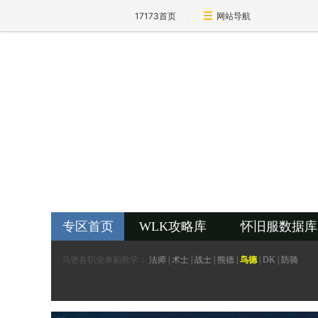
17173首页
网站导航
专区首页
WLK攻略库
怀旧服数据库
乌堡各职业单刷教学：
法师
|
术士
|
战士
|
熊德
|
鸟德
|
DK
|
防骑