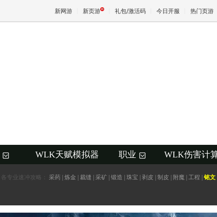
新网游
新页游
礼包/激活码
今日开服
热门页游
魔兽
天堂
王权与
WLK天赋模拟器
职业
WLK伤害计
+
+
各专业速冲攻略：
采药
|
炼金
|
裁缝
|
采矿
|
锻造
|
珠宝
|
剥皮
|
制皮
|
附魔
|
工程
|
铭文