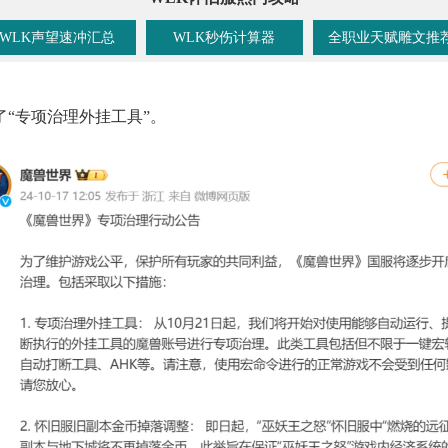
WLK声望速冲汇总
WLK秒伤计算器
全职业天赋雕文推
了“专项治理外挂工具”。