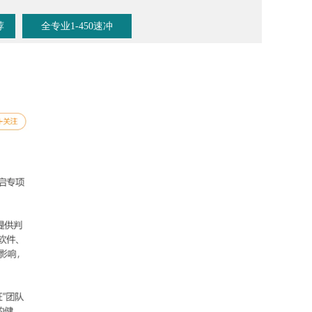
荐
全专业1-450速冲