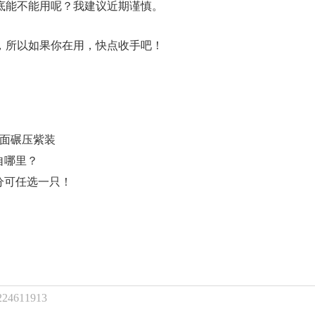
底能不能用呢？我建议近期谨慎。
，所以如果你在用，快点收手吧！
全面碾压紫装
自哪里？
分可任选一只！
611913