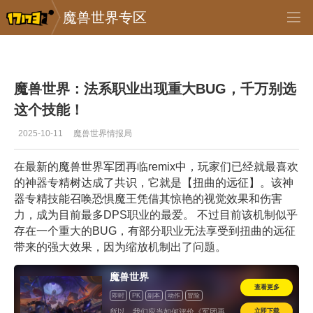
魔兽世界专区
专区_《魔兽世界》
>
首页推送
>
正文
魔兽世界：法系职业出现重大BUG，千万别选
这个技能！
2025-10-11
魔兽世界情报局
在最新的魔兽世界军团再临remix中，玩家们已经就最喜欢
的神器专精树达成了共识，它就是【扭曲的远征】。该神
器专精技能召唤恐惧魔王凭借其惊艳的视觉效果和伤害
力，成为目前最多DPS职业的最爱。 不过目前该机制似乎
存在一个重大的BUG，有部分职业无法享受到扭曲的远征
带来的强大效果，因为缩放机制出了问题。
魔兽世界
查看更多
即时
PK
副本
动作
冒险
开放世界
海外
怀旧
立即下载
所以，我们应当如何评价《军团再