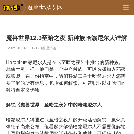
魔兽世界专区
专区_《魔兽世界》
>
首页推送
>
正文
魔兽世界12.0至暗之夜 新种族哈籁尼尔人详解
2025-10-07
17173整理报道
Haranir 哈籁尼尔人是在《至暗之夜》中推出的新种族。
就像土灵一样，他们是一个中立种族，可以选择加入部落
或联盟。在这份指南中，我们将涵盖关于哈籁尼尔人您需
要了解的所有信息，包括如何解锁、可选职业以及他们的
独特自定义选项。
解锁《魔兽世界：至暗之夜》中的哈籁尼尔人
​
哈籁尼尔人将通过《至暗之夜》的升级活动解锁。虽然具
体细节尚未公布，但看起来解锁哈籁尼尔人不需要像解锁
土灵那样完成持续数周的活动任务和成就。已经确认的