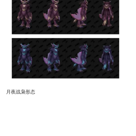
月夜战枭形态