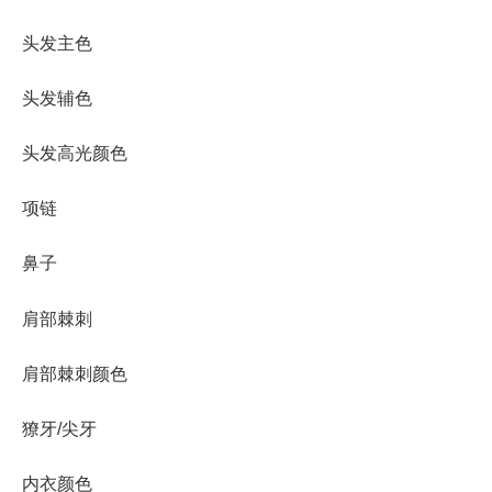
头发主色
头发辅色
头发高光颜色
项链
鼻子
肩部棘刺
肩部棘刺颜色
獠牙/尖牙
内衣颜色