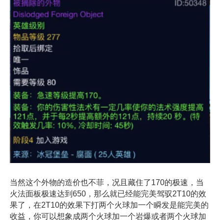
当然这个外物的造价也不菲，况且藏住了170的极速，当
火法面板极速达到650，那么就已经能完美驾驭2T10的效
果了，在2T10的效果下打两个火球加一个瞬发是能完美的
收益，你可以想象成两个火球加一个岩爆或者两个火球加