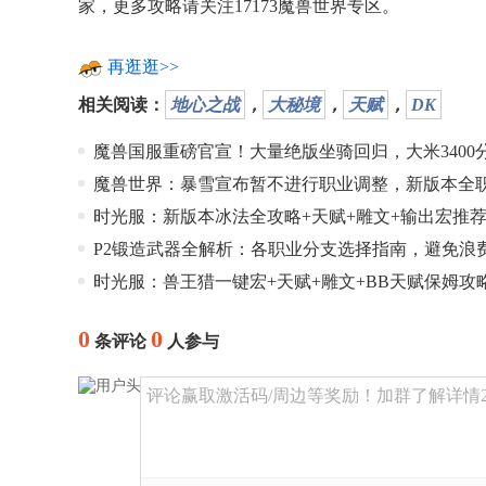
家，更多攻略请关注17173魔兽世界专区。
再逛逛>>
相关阅读：
地心之战
，
大秘境
，
天赋
，
DK
魔兽国服重磅官宣！大量绝版坐骑回归，大米3400
魔兽世界：暴雪宣布暂不进行职业调整，新版本全
时光服：新版本冰法全攻略+天赋+雕文+输出宏推
P2锻造武器全解析：各职业分支选择指南，避免浪
时光服：兽王猎一键宏+天赋+雕文+BB天赋保姆攻
0
0
条评论
人参与
评论赢取激活码/周边等奖励！加群了解详情224