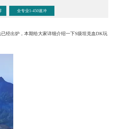
荐
全专业1-450速冲
法已经出炉，本期给大家详细介绍一下S级坦克血DK玩