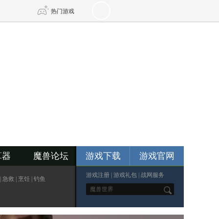
热门游戏
DNF
传奇4
剑网3旗舰版
新天龙八部
自由
诛仙世界
新仙侠5
算器
魔兽论坛
游戏下载
游戏官网
游戏注册
|
游戏礼包
|
战网服务
|
急救
|
烹饪
|
钓鱼
*