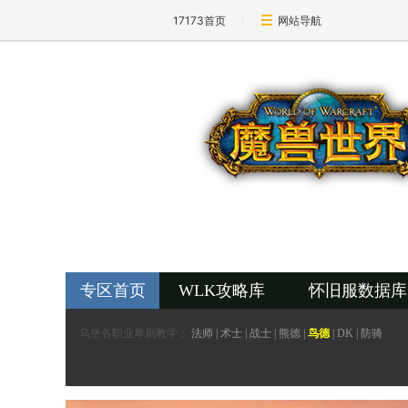
17173首页
网站导航
17173-魔兽世界专区
wow.17173.com
专区首页
WLK攻略库
怀旧服数据库
乌堡各职业单刷教学：
法师
|
术士
|
战士
|
熊德
|
鸟德
|
DK
|
防骑