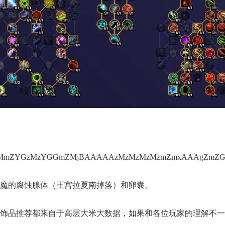
mZYGzMzYGGmZMjBAAAAAzMzMzMzMzmZmxAAAgZmZ
恐魔的腐蚀腺体（王宫拉夏南掉落）和卵囊。
、饰品推荐都来自于高层大米大数据，如果和各位玩家的理解不