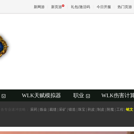
新网游
新页游
礼包/激活码
今日开服
热门页游
魔兽
天堂
王权与
WLK天赋模拟器
职业
WLK伤害计
+
+
各专业速冲攻略：
采药
|
炼金
|
裁缝
|
采矿
|
锻造
|
珠宝
|
剥皮
|
制皮
|
附魔
|
工程
|
铭文