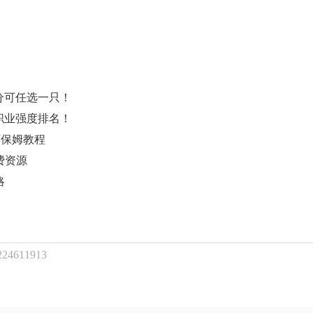
分可任选一只！
职业强度排名！
荐保姆教程
费资源
略
611913