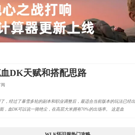
坦克血DK天赋和搭配思路
订阅
二周了，经过了暴雪多轮的副本和职业调整后，最适合当前版本的玩法已经出
面，血DK可以说一骑绝尘，在高层大米拥有70%的出场率。 这是血
WLK怀旧服热门攻略