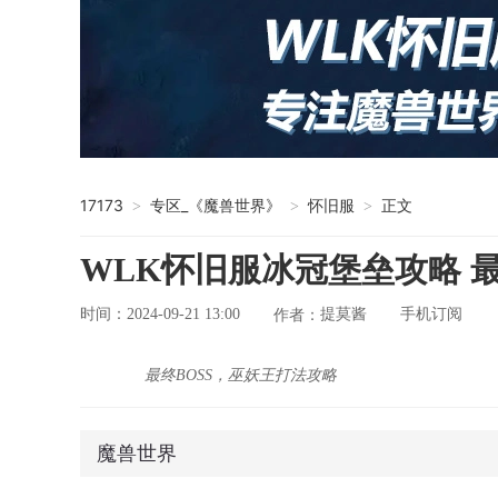
17173
专区_《魔兽世界》
怀旧服
正文
>
>
>
WLK怀旧服冰冠堡垒攻略 最
时间：2024-09-21 13:00
提莫酱
手机订阅
作者：
最终BOSS，巫妖王打法攻略
魔兽世界