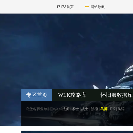
17173首页
网站导航
专区首页
WLK攻略库
怀旧服数据库
乌堡各职业单刷教学：
法师
|
术士
|
战士
|
熊德
|
鸟德
|
DK
|
防骑