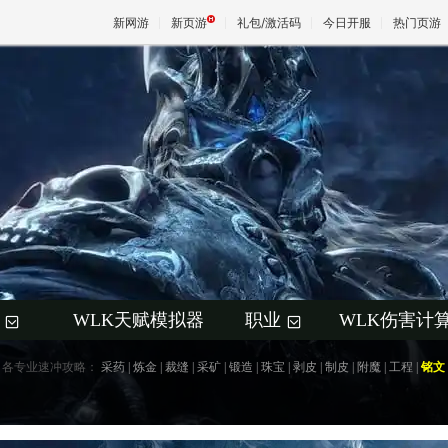
新网游
新页游
礼包/激活码
今日开服
热门页游
魔兽
天堂
王权与
WLK天赋模拟器
职业
WLK伤害计
+
+
各专业速冲攻略：
采药
|
炼金
|
裁缝
|
采矿
|
锻造
|
珠宝
|
剥皮
|
制皮
|
附魔
|
工程
|
铭文