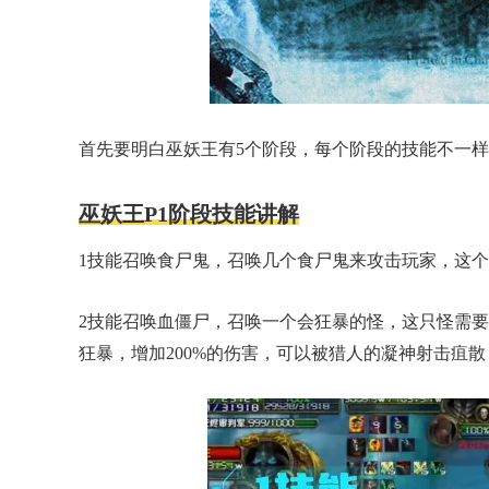
首先要明白巫妖王有5个阶段，每个阶段的技能不一
巫妖王P1阶段技能讲解
1技能召唤食尸鬼，召唤几个食尸鬼来攻击玩家，这
2技能召唤血僵尸，召唤一个会狂暴的怪，这只怪需要
狂暴，增加200%的伤害，可以被猎人的凝神射击疽散