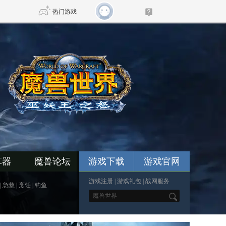
热门游戏
DNF
传奇4
剑网3旗舰版
新天龙八部
自由
诛仙世界
新仙侠5
算器
魔兽论坛
游戏下载
游戏官网
游戏注册
|
游戏礼包
|
战网服务
|
急救
|
烹饪
|
钓鱼
*