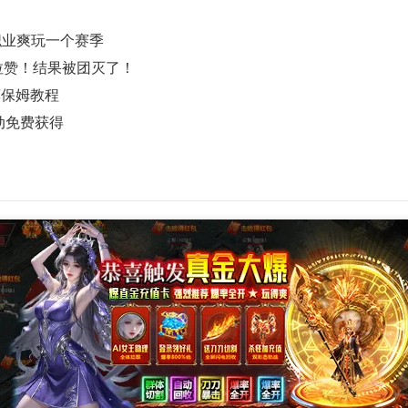
职业爽玩一个赛季
拉赞！结果被团灭了！
荐保姆教程
动免费获得