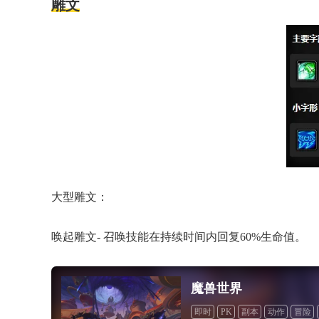
雕文
大型雕文：
唤起雕文- 召唤技能在持续时间内回复60%生命值。
魔兽世界
即时
PK
副本
动作
冒险