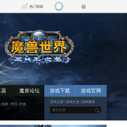
热门游戏
DNF
传奇4
剑网3旗舰版
新天龙八部
自由
诛仙世界
新仙侠5
算器
魔兽论坛
游戏下载
游戏官网
游戏注册
|
游戏礼包
|
战网服务
|
急救
|
烹饪
|
钓鱼
*