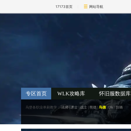
17173首页
网站导航
专区首页
WLK攻略库
怀旧服数据库
乌堡各职业单刷教学：
法师
|
术士
|
战士
|
熊德
|
鸟德
|
DK
|
防骑