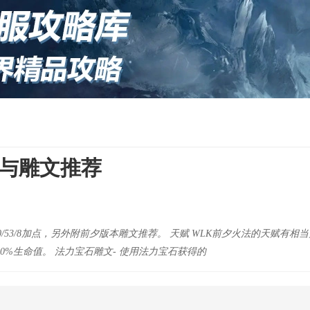
赋与雕文推荐
/53/8加点，另外附前夕版本雕文推荐。 天赋 WLK前夕火法的天赋有
60%生命值。 法力宝石雕文- 使用法力宝石获得的