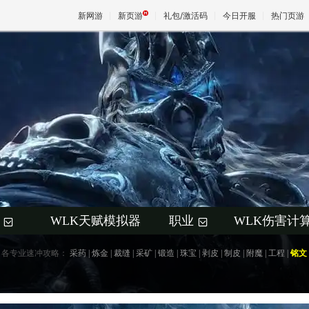
新网游
新页游
礼包/激活码
今日开服
热门页游
魔兽
天堂
王权与
WLK天赋模拟器
职业
WLK伤害计
+
+
各专业速冲攻略：
采药
|
炼金
|
裁缝
|
采矿
|
锻造
|
珠宝
|
剥皮
|
制皮
|
附魔
|
工程
|
铭文