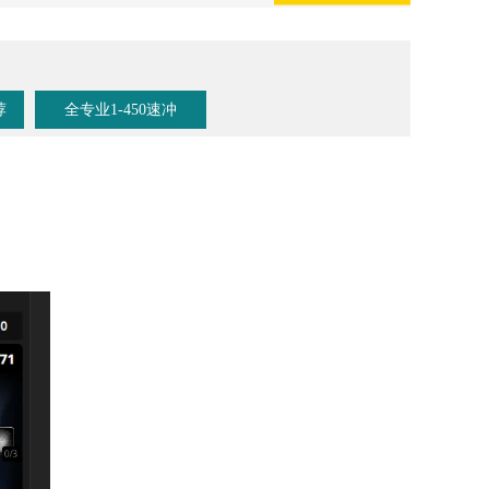
荐
全专业1-450速冲