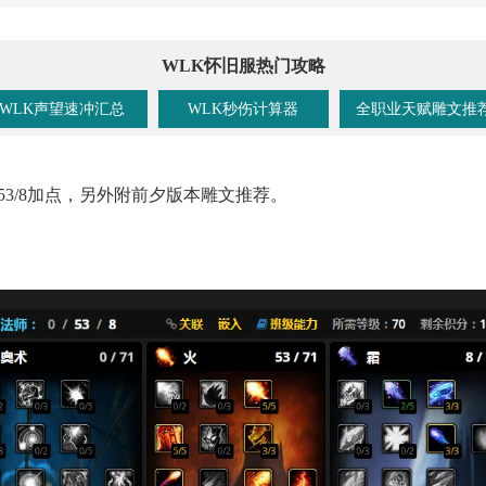
WLK怀旧服热门攻略
WLK声望速冲汇总
WLK秒伤计算器
全职业天赋雕文推
53/8加点，另外附前夕版本雕文推荐。