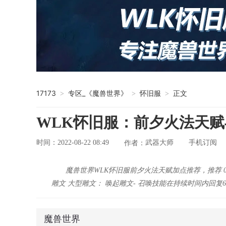
17173
专区_《魔兽世界》
怀旧服
正文
>
>
>
WLK怀旧服：前夕火法天
时间：2022-08-22 08:49
武器大师
手机订阅
作者：
魔兽世界WLK怀旧服前夕火法天赋加点推荐，推荐 0
雕文 大型雕文： 唤起雕文- 召唤技能在持续时间内回复
魔兽世界