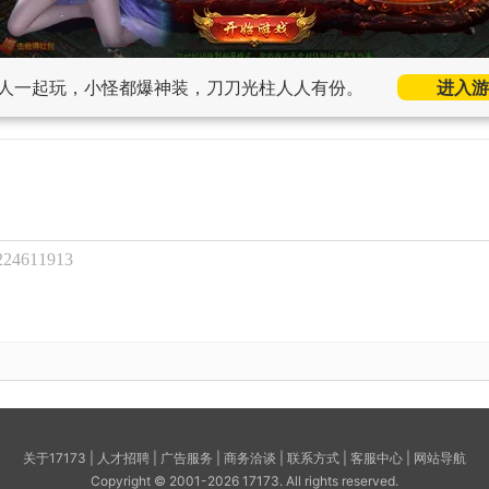
人一起玩，小怪都爆神装，刀刀光柱人人有份。
进入游
611913
关于17173
|
人才招聘
|
广告服务
|
商务洽谈
|
联系方式
|
客服中心
|
网站导航
Copyright © 2001-2026 17173. All rights reserved.