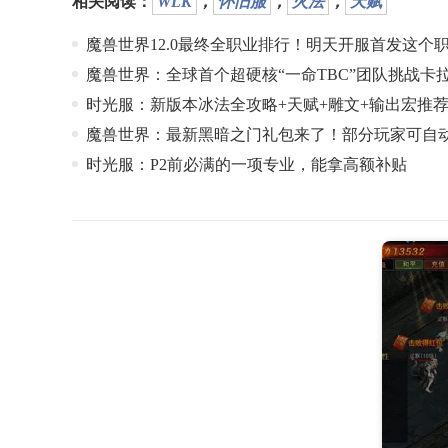
相关阅读：
WLK
，
怀旧服
，
火法
，
天赋
魔兽世界12.0最终全职业排行！明天开服首发这个
魔兽世界：全球首个超硬核“一命TBC”团队挑战卡
时光服：新版本冰法全攻略+天赋+雕文+输出宏推
魔兽世界：最新黑暗之门礼包来了！部分玩家可自
时光服：P2前必满的一项专业，能拿高额补贴