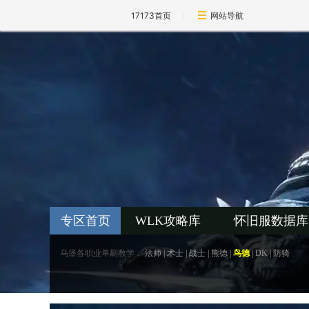
17173首页
网站导航
专区首页
WLK攻略库
怀旧服数据库
乌堡各职业单刷教学：
法师
|
术士
|
战士
|
熊德
|
鸟德
|
DK
|
防骑