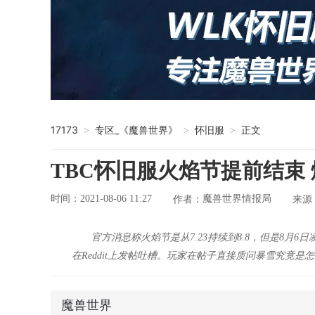
17173
专区_《魔兽世界》
怀旧服
正文
>
>
>
TBC怀旧服火焰节提前结束
时间：2021-08-06 11:27
魔兽世界情报局
作者：
来源
官方消息称火焰节是从7.23持续到8.8，但是8
在Reddit上发帖吐槽。玩家在帖子直接质问暴雪究竟
魔兽世界