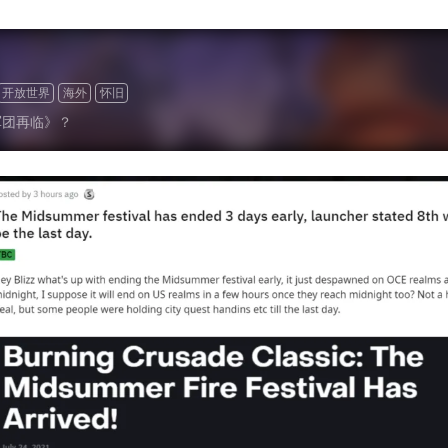
开放世界
海外
怀旧
军团再临》？