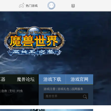
热门游戏
DNF
传奇4
剑网3旗舰版
新天龙八部
自由
诛仙世界
新仙侠5
算器
魔兽论坛
游戏下载
游戏官网
游戏注册
|
游戏礼包
|
战网服务
|
急救
|
烹饪
|
钓鱼
*