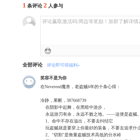
1
2
条评论
人参与
评论赢取激活码/周边等奖励！加群了解详情224
全部评论
评论即可得福利»
笑容不是为你
在Neverend魔兽，老盗贼6年的十条心得：

冷静，果断，387668739

    在阴影中起舞，在黑暗中游步，

    永远游刃有余，永远不败之地。——这便是盗贼。
    1、命中不存在溢出，不要去纠结它

    玩盗贼就是要穿上你最好的装备，不要去追求什么数
    2、“切割”是衡量盗贼技术高低的分水岭
