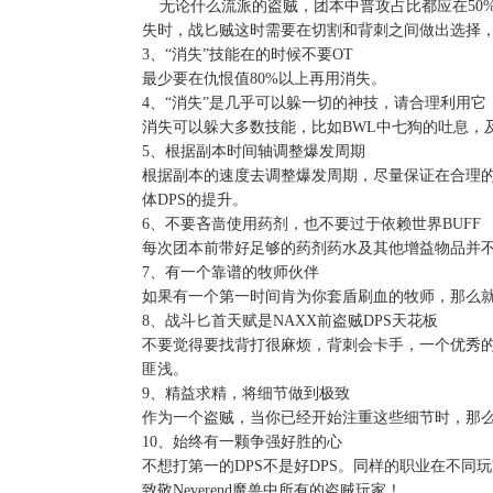
    无论什么流派的盗贼，团本中普攻占比都应在
失时，战匕贼这时需要在切割和背刺之间做出选择，
3、“消失”技能在的时候不要OT

最少要在仇恨值80%以上再用消失。

4、“消失”是几乎可以躲一切的神技，请合理利用它

消失可以躲大多数技能，比如BWL中七狗的吐息，及
5、根据副本时间轴调整爆发周期

根据副本的速度去调整爆发周期，尽量保证在合理的
体DPS的提升。

6、不要吝啬使用药剂，也不要过于依赖世界BUFF

每次团本前带好足够的药剂药水及其他增益物品并不
7、有一个靠谱的牧师伙伴

如果有一个第一时间肯为你套盾刷血的牧师，那么就是
8、战斗匕首天赋是NAXX前盗贼DPS天花板

不要觉得要找背打很麻烦，背刺会卡手，一个优秀
匪浅。

9、精益求精，将细节做到极致

作为一个盗贼，当你已经开始注重这些细节时，那么
10、始终有一颗争强好胜的心

不想打第一的DPS不是好DPS。同样的职业在不
致敬Neverend魔兽中所有的盗贼玩家！