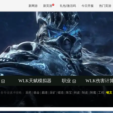
新网游
新页游
礼包/激活码
今日开服
热门页游
魔兽
天堂
王权与
WLK天赋模拟器
职业
WLK伤害计
+
+
各专业速冲攻略：
采药
|
炼金
|
裁缝
|
采矿
|
锻造
|
珠宝
|
剥皮
|
制皮
|
附魔
|
工程
|
铭文