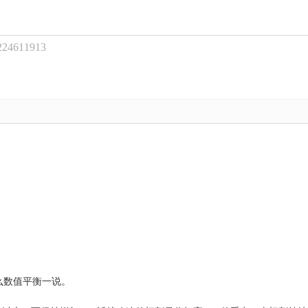
611913


值平衡一说。    
