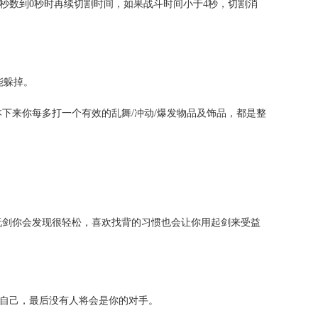
持续秒数到0秒时再续切割时间，如果战斗时间小于4秒，切割消
躲掉。

下来你每多打一个有效的乱舞/冲动/爆发物品及饰品，都是整


玩剑你会发现很轻松，喜欢找背的习惯也会让你用起剑来受益
自己，最后没有人将会是你的对手。
