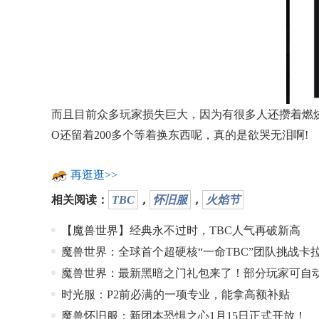
而且目前众多玩家损失巨大，因为有很多人还攒着燃烧
O还留着200多个等着换东西呢，真的是欲哭无泪啊!
再逛逛>>
相关阅读：
TBC
，
怀旧服
，
火焰节
【魔兽世界】经典永不过时，TBC人气再破新高
魔兽世界：全球首个超硬核“一命TBC”团队挑战卡
魔兽世界：最新黑暗之门礼包来了！部分玩家可自
时光服：P2前必满的一项专业，能拿高额补贴
魔兽怀旧服：新团本恐惧之心1月15日正式开放！