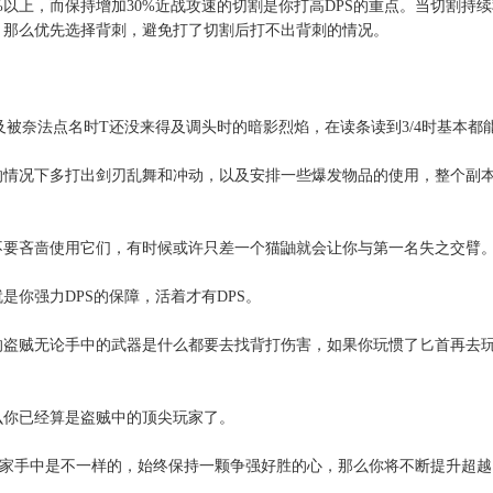
50%以上，而保持增加30%近战攻速的切割是你打高DPS的重点。当切割
那么优先选择背刺，避免打了切割后打不出背刺的情况。

被奈法点名时T还没来得及调头时的暗影烈焰，在读条读到3/4时基本都能
情况下多打出剑刃乱舞和冲动，以及安排一些爆发物品的使用，整个副本
要吝啬使用它们，有时候或许只差一个猫鼬就会让你与第一名失之交臂。
你强力DPS的保障，活着才有DPS。

的盗贼无论手中的武器是什么都要去找背打伤害，如果你玩惯了匕首再去
你已经算是盗贼中的顶尖玩家了。

同玩家手中是不一样的，始终保持一颗争强好胜的心，那么你将不断提升超越