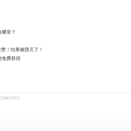
自哪里？
拉赞！结果被团灭了！
动免费获得
611913