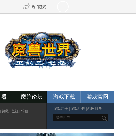
热门游戏
DNF
传奇4
剑网3旗舰版
新天龙八部
自由
诛仙世界
新仙侠5
算器
魔兽论坛
游戏下载
游戏官网
游戏注册
|
游戏礼包
|
战网服务
|
急救
|
烹饪
|
钓鱼
*