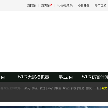
新网游
新页游
礼包/激活码
今日开服
热门页游
魔兽
天堂
王权与
WLK天赋模拟器
职业
WLK伤害计
+
+
各专业速冲攻略：
采药
|
炼金
|
裁缝
|
采矿
|
锻造
|
珠宝
|
剥皮
|
制皮
|
附魔
|
工程
|
铭文