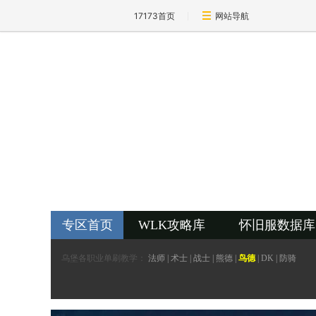
17173首页
网站导航
专区首页
WLK攻略库
怀旧服数据库
乌堡各职业单刷教学：
法师
|
术士
|
战士
|
熊德
|
鸟德
|
DK
|
防骑