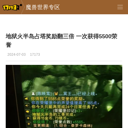
魔兽世界专区
专区_《魔兽世界》
>
怀旧服
>
正文
地狱火半岛占塔奖励翻三倍 一次获得5500荣
誉
2024-07-03
17173