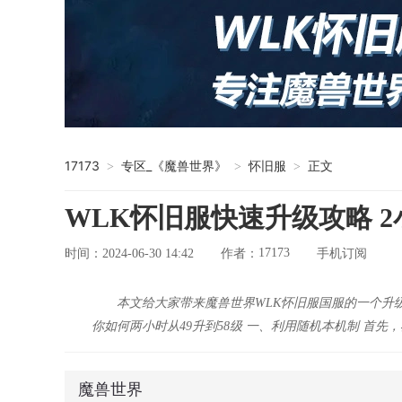
17173
专区_《魔兽世界》
怀旧服
正文
>
>
>
WLK怀旧服快速升级攻略 2小
17173
时间：2024-06-30 14:42
作者：
手机订阅
本文给大家带来魔兽世界WLK怀旧服国服的一个升级
你如何两小时从49升到58级 一、利用随机本机制 首
魔兽世界