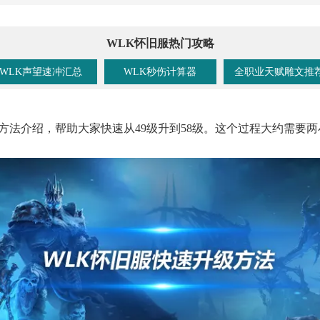
WLK怀旧服热门攻略
WLK声望速冲汇总
WLK秒伤计算器
全职业天赋雕文推
方法介绍，帮助大家快速从49级升到58级。这个过程大约需要两