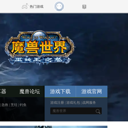
热门游戏
DNF
传奇4
剑网3旗舰版
新天龙八部
自由
诛仙世界
新仙侠5
算器
魔兽论坛
游戏下载
游戏官网
游戏注册
|
游戏礼包
|
战网服务
|
急救
|
烹饪
|
钓鱼
*