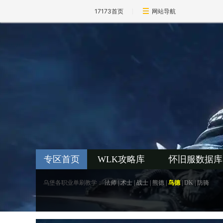
17173首页
网站导航
专区首页
WLK攻略库
怀旧服数据库
乌堡各职业单刷教学：
法师
|
术士
|
战士
|
熊德
|
鸟德
|
DK
|
防骑