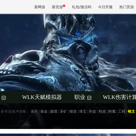
新网游
新页游
礼包/激活码
今日开服
热门页游
魔兽
天堂
王权与
WLK天赋模拟器
职业
WLK伤害计
+
+
各专业速冲攻略：
采药
|
炼金
|
裁缝
|
采矿
|
锻造
|
珠宝
|
剥皮
|
制皮
|
附魔
|
工程
|
铭文