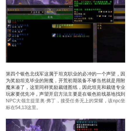
第四个银色北伐军这属于坦克职业的必冲的一个声望，因
为奖励坦克毕业的附魔，开荒初期装备不够当然就是用附
魔来凑了，这里同样奖励裁缝图纸，因此坦克和裁缝专业
玩家要优先冲，声望开启方法主要是在银色前线基地找到
NPC大领主
提里奥·弗丁
，接受任务无上的荣耀，该npc坐
标在54,13这里。