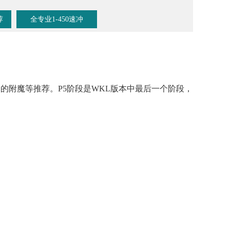
荐
全专业1-450速冲
备的附魔等推荐。P5阶段是WKL版本中最后一个阶段，