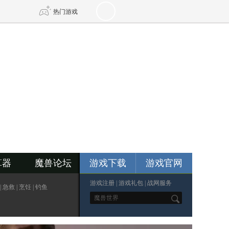
热门游戏
DNF
传奇4
剑网3旗舰版
新天龙八部
自由
诛仙世界
仙剑世界
算器
魔兽论坛
游戏下载
游戏官网
游戏注册
|
游戏礼包
|
战网服务
|
急救
|
烹饪
|
钓鱼
*