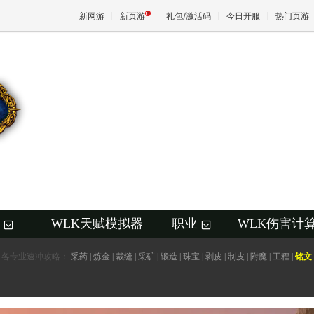
新网游
新页游
礼包/激活码
今日开服
热门页游
魔兽
天堂
王权与
WLK天赋模拟器
职业
WLK伤害计
+
+
各专业速冲攻略：
采药
|
炼金
|
裁缝
|
采矿
|
锻造
|
珠宝
|
剥皮
|
制皮
|
附魔
|
工程
|
铭文