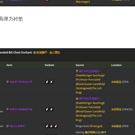
高弹力衬垫