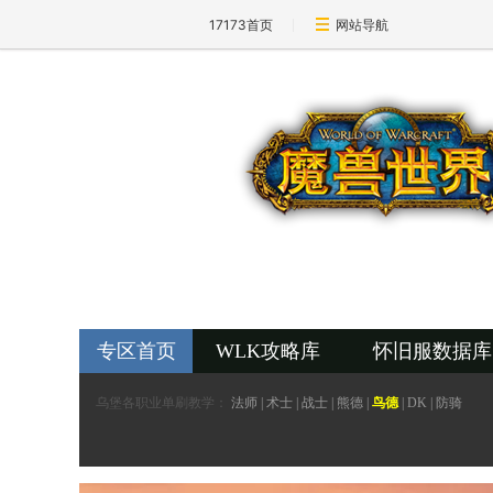
17173首页
网站导航
17173-魔兽世界专区
wow.17173.com
专区首页
WLK攻略库
怀旧服数据库
乌堡各职业单刷教学：
法师
|
术士
|
战士
|
熊德
|
鸟德
|
DK
|
防骑