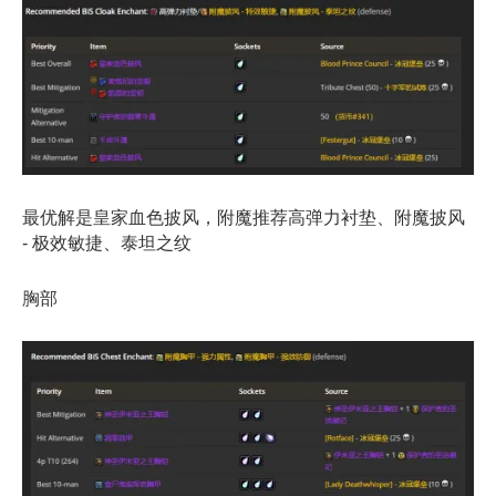
最优解是皇家血色披风，附魔推荐高弹力衬垫、附魔披风
- 极效敏捷、泰坦之纹
胸部