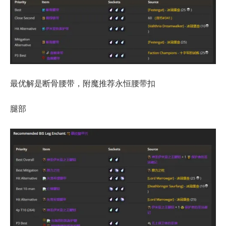
最优解是断骨腰带，附魔推荐永恒腰带扣
腿部