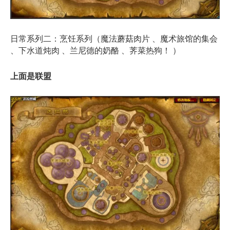
日常系列二：烹饪系列（魔法蘑菇肉片 、魔术旅馆的集会
、下水道炖肉 、兰尼德的奶酪 、荠菜热狗！ ）
上面是联盟