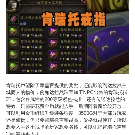
肯瑞托声望除了军需官提供的奖励，还能影响到达拉然主
城商人的物价，例如达拉然珠宝加工NPC出售的肯瑞托指
环，包含各属性的200等级紫色戒指，还有传送达拉然的
特效，只需要花费金币就能入手，后期随着新阶段开放，
可以利用金币继续升级装备强度，8500G对于大部分玩家
还是偏贵，但只要肯瑞托声望越高，价格就越便宜，所以
想要入手这个戒指的玩家想要省钱，可以先把肯瑞托声望
冲到崇拜再入手。