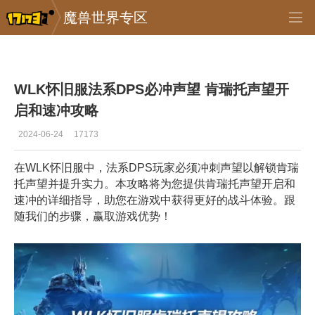
魔兽世界专区
专区_《魔兽世界》
>
怀旧服
>
正文
WLK怀旧服法系DPS必冲声望 肯瑞托声望开
启和速冲攻略
2024-06-24
17173
在WLK怀旧服中，法系DPS玩家必须冲刺声望以解锁肯瑞
托声望并提升实力。本攻略将为您提供肯瑞托声望开启和
速冲的详细指导，助您在游戏中获得更好的战斗体验。跟
随我们的步骤，赢取游戏优势！