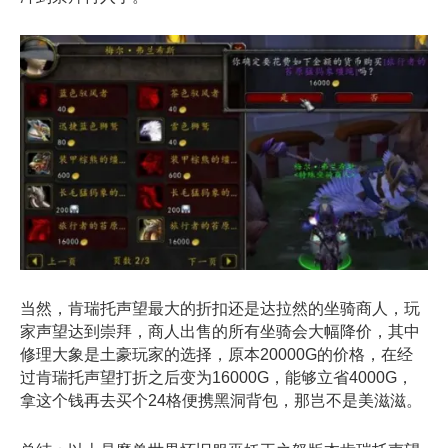
当然，肯瑞托声望最大的折扣还是达拉然的坐骑商人，玩
家声望达到崇拜，商人出售的所有坐骑会大幅降价，其中
修理大象是土豪玩家的选择，原本20000G的价格，在经
过肯瑞托声望打折之后变为16000G，能够立省4000G，
拿这个钱再去买个24格便携黑洞背包，那岂不是美滋滋。