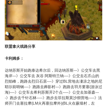
联盟拿火线路分享
卡利姆多：
达纳苏斯开始跑泰达希尔后，回达纳苏斯---》公交车去黑
海岸---》公交车去 灰谷 阿斯特兰纳----》公交去石爪山的
烈焰峰，跑路去烈日石居----》穿过BL营地去凄凉之地的尼
耶尔前哨钢----》跑路去葬影村---》跑路去羽月要塞(游泳过
海)----》公交车去希利苏斯开2个点-----》公交去加基森---
-》跑步去千针石林-----》跑步去菲拉斯莫沙彻营地-----》法
师开门去塞拉摩(LM火再塞拉摩外)(BL火在蕨墙村，左