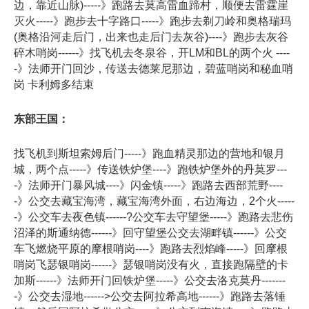
边，靠近山脉)-----》跑路去莫高雷血蹄村，顺便去雷霆崖
灭火-----》跑步去十字路口-----》跑步去剃刀岭和奥格瑞玛
(奥格沿河走后门，出来也走后门去灰谷)----》跑步去灰谷
碎木哨岗------》找飞机去冬泉谷，开LM和BL的两个火 ----
-》法师开门回沙，传送去德莱尼那边，碧蓝哨岗和秘血哨
岗 卡利姆多结束
东部王国：
找飞机到斯坦索姆后门-----》跑血精灵那边的营地和银月
城，两个点-----》传送铁炉堡----》跑铁炉堡外的丹莫罗---
-》法师开门暴风城----》闪金镇-----》跑路去西部荒野----
-》公交去藏宝海湾，藏宝海湾外面，右边海边，2个火-----
-》公交车去夜色镇------?公交车去守望堡-----》跑路去悲伤
沼泽的斯通纳德------》回守望堡公交去湖畔镇------》公交
车飞燃烧平原的摩根哨岗----》跑路去烈焰峰-----》回摩根
哨岗飞瑟银哨岗------》瑟银哨岗没有火，直接跑隔壁的卡
加斯------》法师开门回铁炉堡-----》公交去洛克莫丹-------
-》公交去湿地------>公交去阿拉希高地------》跑路去落锤