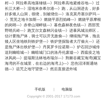
村---》阿拉希高地落锤镇---》阿拉希高地避难谷地---》过
长江大桥---》湿地米奈希尔港---》跑，从山洞进去，好多
好多矮人山洞，很绕，别被绕住---》洛克莫丹塞尔萨玛 --
-》荒芜之地卡加斯---》燃烧平原烈焰峰---》燃烧平原摩根
的岗哨---》赤脊山湖畔镇---》暮色森林夜色镇---》西部荒
野哨兵岭---》跑艾尔文森林闪金镇---》进暴风城法师区，
估计要拖尸体，骑士可以开无敌偷---》继续拖尸体，拖去
矮人区坐地铁到铁炉堡---》铁炉堡探险者大厅偷火---》还
是拖尸体出铁炉堡---》丹莫罗卡拉诺斯---》炉石回沙城传
送到幽暗城---》幽暗城门口的洛丹伦废墟---》西瘟疫之地
冰风岗---》提瑞斯法林地布瑞尔---》荆棘谷藏宝海湾(藏宝
海湾的不在城里，在右边的海湾上)---》悲伤沼泽斯通纳
德---》诅咒之地守望堡---》然后直接进外域
手机版
|
电脑版
Copyright © 2001-2017 17173.com