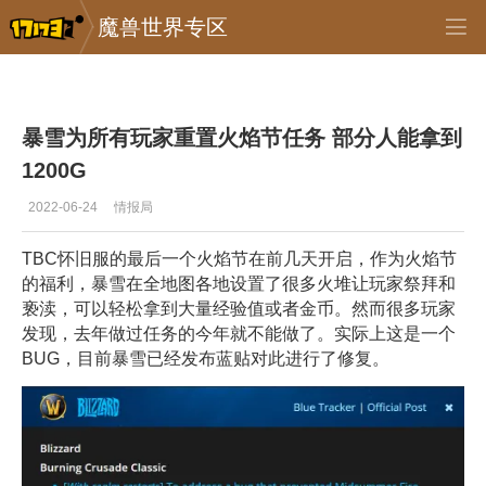
魔兽世界专区
专区_《魔兽世界》
>
怀旧服
>
正文
暴雪为所有玩家重置火焰节任务 部分人能拿到
1200G
2022-06-24
情报局
TBC怀旧服的最后一个火焰节在前几天开启，作为火焰节
的福利，暴雪在全地图各地设置了很多火堆让玩家祭拜和
亵渎，可以轻松拿到大量经验值或者金币。然而很多玩家
发现，去年做过任务的今年就不能做了。实际上这是一个
BUG，目前暴雪已经发布蓝贴对此进行了修复。