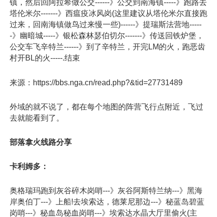
镇，然后回阿拉希做公交------》公交到南海镇-----》跑路去
塔伦米尔-------》西瘟疫冰风岗(这里建议从塔伦米尔直接跑
过来，回南海镇做鸟过来慢一些)------》提瑞斯法营地-----
-》幽暗城-----》银松森林瑟伯切尔-------》传送回铁炉堡，
公交车飞辛特兰------》到了辛特兰，开完LM的火，跑恶齿
村开BL的火-----.结束
来源：https://bbs.nga.cn/read.php?&tid=27731489
外域的就不说了，都在每个地图的阵营飞行点附近，飞过
去就能看到了。
部落拿火线路分享
卡利姆多：
奥格瑞玛跑到灰谷碎木岗哨---》灰谷阿斯特兰纳---》黑海
岸奥伯丁---》上船!去埃索达，德莱尼那边---》秘蓝岛碧蓝
岗哨---》秘血岛秘血岗哨---》埃索达水晶大厅里偷火(主