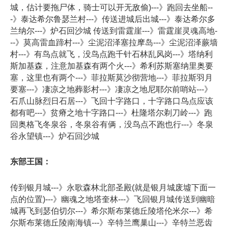
城，估计要拖尸体，骑士可以开无敌偷)---》跑回去坐船--
-》泰达希尔鲁瑟兰村---》传送进城后出城---》泰达希尔多
兰纳尔---》炉石回沙城 传送到雷霆崖---》雷霆崖灵魂高地-
--》莫高雷血蹄村---》尘泥沼泽塞拉摩岛---》尘泥沼泽蕨墙
村---》有鸟点就飞，没鸟点跑千针石林乱风岗---》塔纳利
斯加基森，注意加基森有两个火---》希利苏斯塞纳里奥要
塞，这里也有两个---》菲拉斯莫沙彻营地---》菲拉斯羽月
要塞---》凄凉之地葬影村---》凄凉之地尼耶尔前哨站---》
石爪山脉烈日石居---》飞回十字路口，十字路口鸟点应该
都有吧---》贫瘠之地十字路口---》杜隆塔尔剃刀岭---》跑
回奥格飞冬泉谷，冬泉谷有俩，没鸟点不跑也行---》冬泉
谷永望镇---》炉石回沙城
东部王国：
传到银月城---》永歌森林北部圣殿(就是银月城废墟下面一
点的位置)---》幽魂之地塔奎林---》飞回银月城传送到幽暗
城再飞到瑟伯切尔---》希尔斯布莱德丘陵塔伦米尔---》希
尔斯布莱德丘陵南海镇---》辛特兰鹰巢山---》辛特兰恶齿