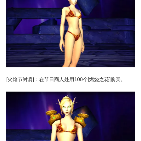
[火焰节衬肩]：在节日商人处用100个[燃烧之花]购买。