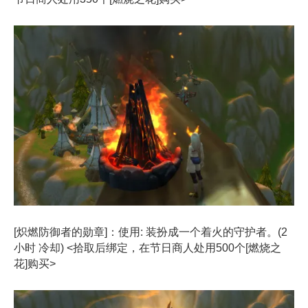
[炽燃防御者的勋章]：使用: 装扮成一个着火的守护者。(2
小时 冷却) <拾取后绑定，在节日商人处用500个[燃烧之
花]购买>