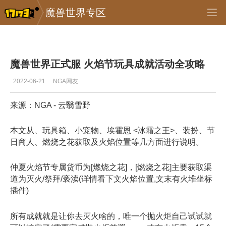
魔兽世界专区
专区_《魔兽世界》
>
正式服
>
正文
魔兽世界正式服 火焰节玩具成就活动全攻略
2022-06-21
NGA网友
来源：NGA - 云翳雪野
本文从、玩具箱、小宠物、埃霍恩 <冰霜之王>、装扮、节
日商人、燃烧之花获取及火焰位置等几方面进行说明。
仲夏火焰节专属货币为[燃烧之花]，[燃烧之花]主要获取渠
道为灭火/祭拜/亵渎(详情看下文火焰位置,文末有火堆坐标
插件)
所有成就就是让你去灭火啥的，唯一个抛火炬自己试试就