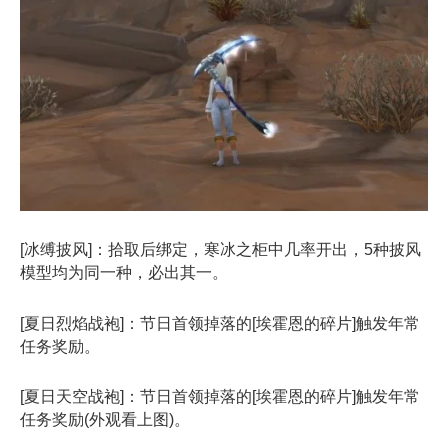
[冰缚披风]：拾取后绑定，寒冰之柜中几率开出，5种披风
模型均为同一种，必出其一。
[夏日烈焰战袍]：节日首领掉落的[埃霍恩的碎片]触发年常
任务奖励。
[夏日天空战袍]：节日首领掉落的[埃霍恩的碎片]触发年常
任务奖励(外观看上图)。