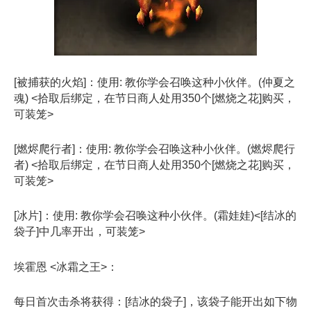
[被捕获的火焰]：使用: 教你学会召唤这种小伙伴。(仲夏之
魂) <拾取后绑定，在节日商人处用350个[燃烧之花]购买，
可装笼>
[燃烬爬行者]：使用: 教你学会召唤这种小伙伴。(燃烬爬行
者) <拾取后绑定，在节日商人处用350个[燃烧之花]购买，
可装笼>
[冰片]：使用: 教你学会召唤这种小伙伴。(霜娃娃)<[结冰的
袋子]中几率开出，可装笼>
埃霍恩 <冰霜之王>：
每日首次击杀将获得：[结冰的袋子]，该袋子能开出如下物