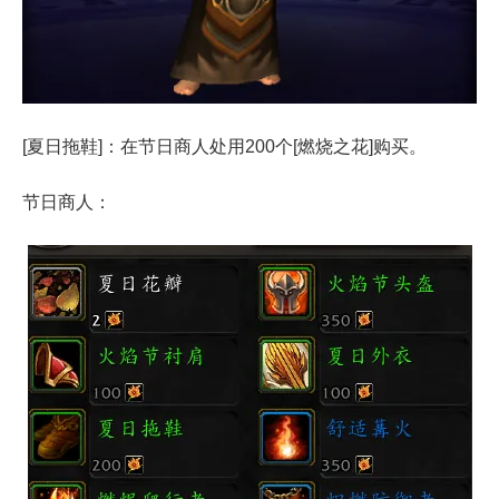
[夏日拖鞋]：在节日商人处用200个[燃烧之花]购买。
节日商人：