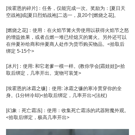
[埃霍恩的碎片]：任务，仅能完成一次。奖励为：[夏日天
空战袍]或[夏日烈焰战袍]二选一，及20个[燃烧之花]。
[燃烧之花]：使用：在火焰节篝火旁使用以获得火焰节之怒
的增益效果，或者点燃一堆已经熄灭的篝火。另外还可以
在仲夏补给商和仲夏商人处作为货币购买物品。<拾取后
绑定 5-15个>
[冰片]：使用: 和它老爹一模一样。(教你学会[霜娃娃])<拾
取后绑定，几率开出。宠物可装笼>
[埃霍恩的冰霜之镰]：使用: 冰霜之镰的寒冷贯穿你的全
身。(1分钟冷却)<拾取后绑定，几率开出>(法杖)
[幻象：死亡霜冻]：使用：收集死亡霜冻的武器附魔外观。
<拾取后绑定，极高几率开出>