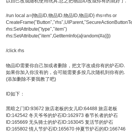
以自己改成随机使用玩具.总之把物品ID改成你有的就好了.
/run local a={物品ID,物品ID,物品ID,物品ID} rhs=rhs or
CreateFrame("Button","rhs",UIParent,"SecureActionButtonT
rhs:SetAttribute("type","item")
rhs:SetAttribute("item",GetItemInfo(a[random(#a)]))
/click rhs
物品ID需要你自己加或者删除，把文字改成你有的炉石ID.
如果你加入你没有的，会可能需要多按几次随机到你有的.
(添加删除不要我教了吧)
ID如下：
黑暗之门ID:93672 旅店老板的女儿ID:64488 旅店老板
ID:142542 冬天爷爷的炉石ID:162973 春节长者的炉石
ID:165669 无头骑士的炉石ID:163045 复活节的炉石
ID:165802 情人节炉石ID:165670 仲夏节炉石的ID:166746