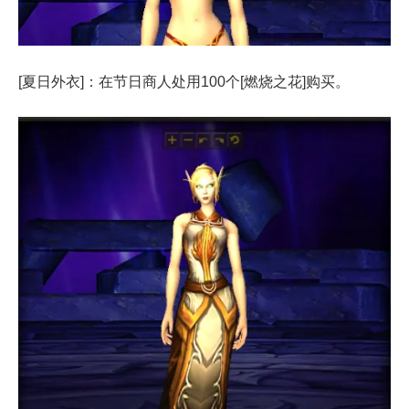
[夏日外衣]：在节日商人处用100个[燃烧之花]购买。