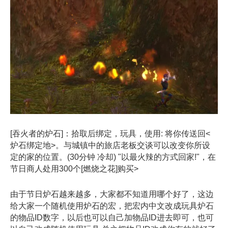
[吞火者的炉石]：拾取后绑定，玩具，使用: 将你传送回<
炉石绑定地>。与城镇中的旅店老板交谈可以改变你所设
定的家的位置。(30分钟 冷却) "以最火辣的方式回家!"，在
节日商人处用300个[燃烧之花]购买>
由于节日炉石越来越多，大家都不知道用哪个好了，这边
给大家一个随机使用炉石的宏，把宏内中文改成玩具炉石
的物品ID数字，以后也可以自己加物品ID进去即可，也可