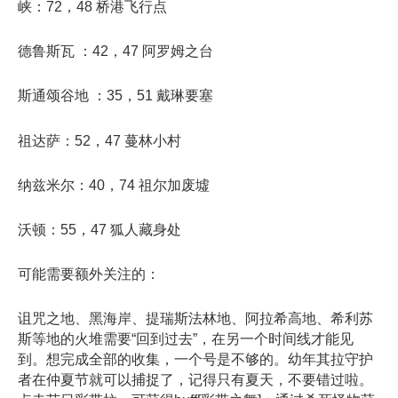
峡：72，48 桥港飞行点
德鲁斯瓦 ：42，47 阿罗姆之台
斯通颂谷地 ：35，51 戴琳要塞
祖达萨：52，47 蔓林小村
纳兹米尔：40，74 祖尔加废墟
沃顿：55，47 狐人藏身处
可能需要额外关注的：
诅咒之地、黑海岸、提瑞斯法林地、阿拉希高地、希利苏
斯等地的火堆需要“回到过去”，在另一个时间线才能见
到。想完成全部的收集，一个号是不够的。幼年其拉守护
者在仲夏节就可以捕捉了，记得只有夏天，不要错过啦。