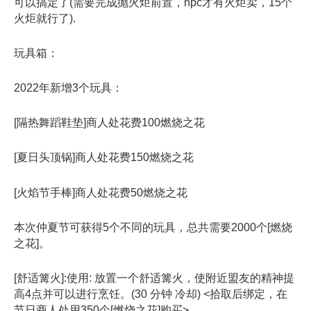
可以搞定了(需要完成抛火炬前置，npc才有火炬卖，15个
火炬就行了).
玩具箱：
2022年新增3个玩具：
[隔热舞蹈鞋垫]商人处花费100燃烧之花
[夏日头顶锅]商人处花费150燃烧之花
[火焰节手棒]商人处花费50燃烧之花
本次仲夏节可获得5个不同的玩具，总共需要2000个[燃烧
之花]。
[舒适篝火]:使用: 放置一个舒适篝火，使附近盟友的精神提
高4点并可以进行烹饪。(30 分钟 冷却) <拾取后绑定，在
节日商人处用350个[燃烧之花]购买>