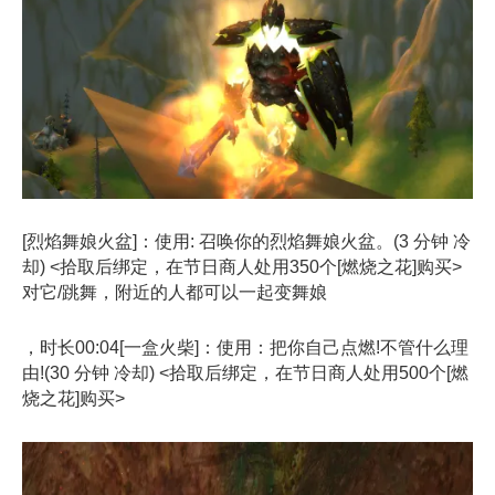
[烈焰舞娘火盆]：使用: 召唤你的烈焰舞娘火盆。(3 分钟 冷
却) <拾取后绑定，在节日商人处用350个[燃烧之花]购买>
对它/跳舞，附近的人都可以一起变舞娘
，时长00:04[一盒火柴]：使用：把你自己点燃!不管什么理
由!(30 分钟 冷却) <拾取后绑定，在节日商人处用500个[燃
烧之花]购买>