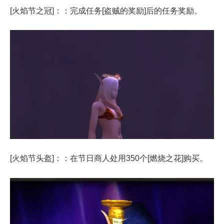
[火焰节之冠]：：完成任务[盗贼的奖励]后的任务奖励。
[火焰节头盔]：：在节日商人处用350个[燃烧之花]购买。