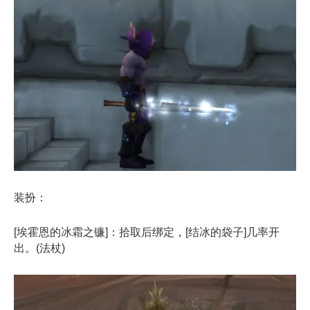
装扮：
[埃霍恩的冰霜之镰]：拾取后绑定，[结冰的袋子]几率开
出。(法杖)