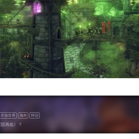
开放世界
海外
怀旧
军团再临》？