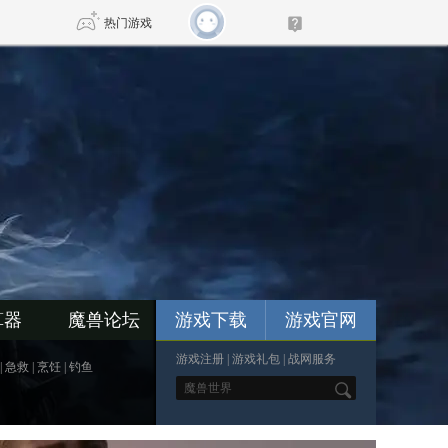
热门游戏
DNF
传奇4
剑网3旗舰版
新天龙八部
自由
诛仙世界
新仙侠5
算器
魔兽论坛
游戏下载
游戏官网
游戏注册
|
游戏礼包
|
战网服务
|
急救
|
烹饪
|
钓鱼
*