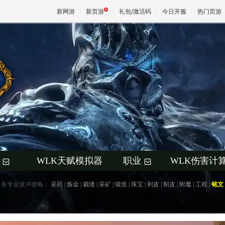
新网游
新页游
礼包/激活码
今日开服
热门页游
魔兽
天堂
王权与
WLK天赋模拟器
职业
WLK伤害计
+
+
各专业速冲攻略：
采药
|
炼金
|
裁缝
|
采矿
|
锻造
|
珠宝
|
剥皮
|
制皮
|
附魔
|
工程
|
铭文