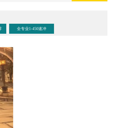
荐
全专业1-450速冲