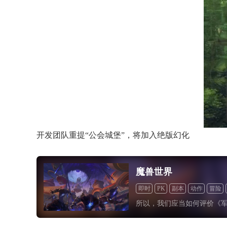
开发团队重提“公会城堡”，将加入绝版幻化
魔兽世界
即时
PK
副本
动作
冒险
所以，我们应当如何评价《