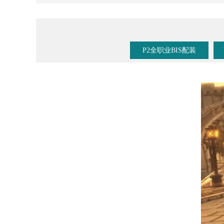
《魔兽手游》要来了？暴雪事件时间线梳理！
P2全职业BIS配装