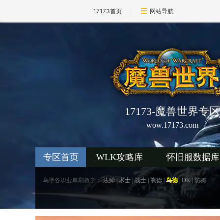
17173首页
网站导航
17173-魔兽世界专区
wow.17173.com
专区首页
WLK攻略库
怀旧服数据库
乌堡各职业单刷教学：
法师
|
术士
|
战士
|
熊德
|
鸟德
|
DK
|
防骑