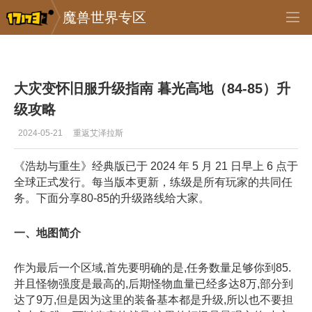
魔兽世界专区
专区_《魔兽世界》
>
怀旧服
>
正文
大灾变怀旧服升级指南 暮光高地（84-85）升
级攻略
2024-05-21
重返艾泽拉斯
《浩劫与重生》经典版已于 2024 年 5 月 21 日早上 6 点于
全球正式发行。每当版本更新，练级是所有玩家的共同任
务。下面分享80-85的升级路线给大家。
一、地图简介
作为最后一个区域,首先要明确的是,任务数量足够你到85.
并且怪物强度是最高的,后期怪物血量已经多达8万,部分到
达了9万,但是因为这里的装备基本都是升级,所以也不要担