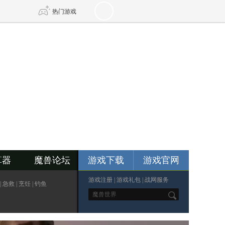
热门游戏
DNF
传奇4
剑网3旗舰版
新天龙八部
自由
诛仙世界
新仙侠5
算器
魔兽论坛
游戏下载
游戏官网
游戏注册
|
游戏礼包
|
战网服务
|
急救
|
烹饪
|
钓鱼
*