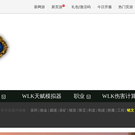
新网游
新页游
礼包/激活码
今日开服
热门页游
魔兽
天堂
王权与
WLK天赋模拟器
职业
WLK伤害计
+
+
各专业速冲攻略：
采药
|
炼金
|
裁缝
|
采矿
|
锻造
|
珠宝
|
剥皮
|
制皮
|
附魔
|
工程
|
铭文