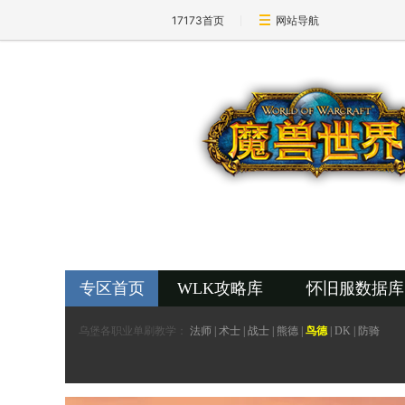
17173首页
网站导航
17173-魔兽世界专区
wow.17173.com
专区首页
WLK攻略库
怀旧服数据库
乌堡各职业单刷教学：
法师
|
术士
|
战士
|
熊德
|
鸟德
|
DK
|
防骑