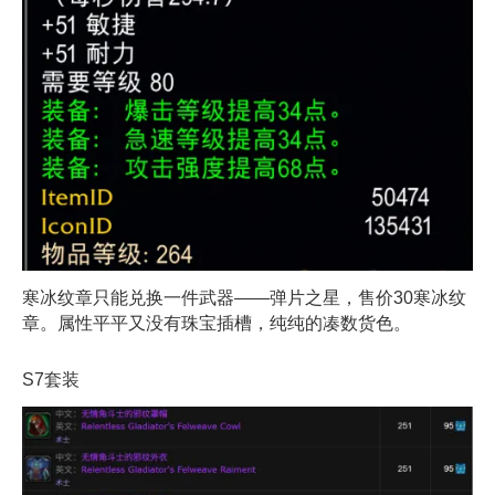
寒冰纹章只能兑换一件武器——弹片之星，售价30寒冰纹
章。属性平平又没有珠宝插槽，纯纯的凑数货色。
S7套装