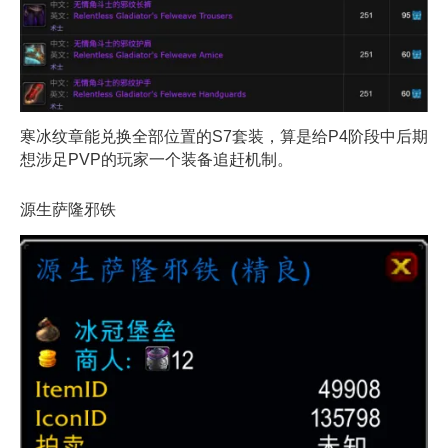
寒冰纹章能兑换全部位置的S7套装，算是给P4阶段中后期
想涉足PVP的玩家一个装备追赶机制。
源生萨隆邪铁