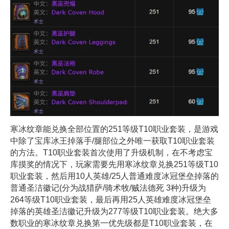
寒冰纹章能兑换全部位置的251等级T10职业套装，是游戏
中除了宝库冰王掉落手/腿部位之外唯一获取T10职业套装
的方法。T10职业套装首次使用了升级机制，在不考虑宝
库摸奖的情况下，玩家需要先用寒冰纹章兑换251等级T10
职业套装，然后用10人英雄/25人普通难度冰冠堡垒掉落的
普通圣洁徽记(分为战猎萨/骑术牧/贼法德死 3种)升级为
264等级T10职业套装，最后再用25人英雄难度冰冠堡垒
掉落的英雄圣洁徽记升级为277等级T10职业套装。绝大多
数职业的寒冰纹章兑换第一优先级都是T10职业套装，在