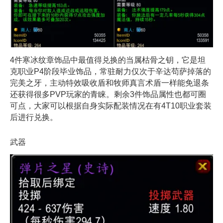
4件寒冰纹章饰品中最值得兑换的当属枯骨之钥，它是坦
克职业P4阶段毕业饰品，常驻耐力仅次于辛达苟萨掉落的
完美之牙，主动特效吸收盾和牧师真言术盾一样能免退条
还获得很多PVP玩家的青睐。剩余3件饰品属性也都可圈
可点，大家可以根据自身实际配装情况在有4T10职业套装
后进行兑换。
武器