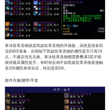
寒冰纹章圣物就是凯旋纹章圣物的升级版，虽然是很多职
业的BIS装备，但相较于凯旋纹章圣物的属性提升只有19
点，不建议优先兑换。寒冰纹章圣物都需要叠满3层才能
获得最高属性提升，有时候反倒不如凯旋纹章圣物直接触
发200属性来得实在，特别是邪DK。
散件衣服/腰带/手套