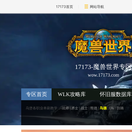
17173首页
网站导航
17173-魔兽世界专区
wow.17173.com
专区首页
WLK攻略库
怀旧服数据库
乌堡各职业单刷教学：
法师
|
术士
|
战士
|
熊德
|
鸟德
|
DK
|
防骑