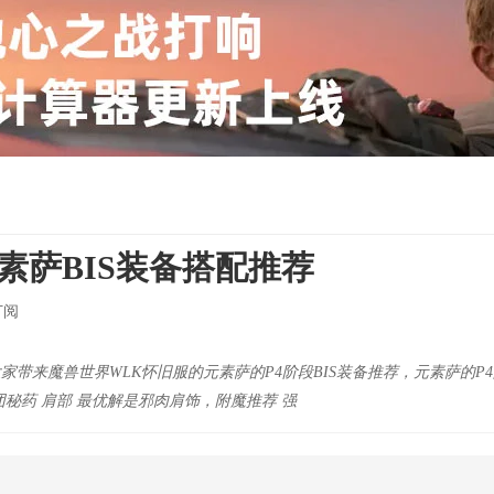
元素萨BIS装备搭配推荐
订阅
大家带来魔兽世界WLK怀旧服的元素萨的P4阶段BIS装备推荐，元素萨的
谜团秘药 肩部 最优解是邪肉肩饰，附魔推荐 强