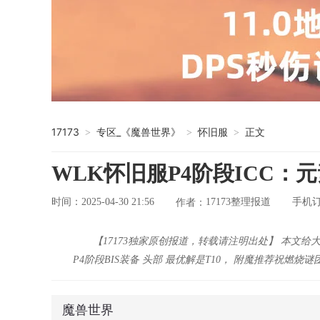
17173
专区_《魔兽世界》
怀旧服
正文
>
>
>
WLK怀旧服P4阶段ICC：
时间：2025-04-30 21:56
17173整理报道
手机
作者：
【17173独家原创报道，转载请注明出处】 本文给
P4阶段BIS装备 头部 最优解是T10， 附魔推荐祝燃烧
魔兽世界