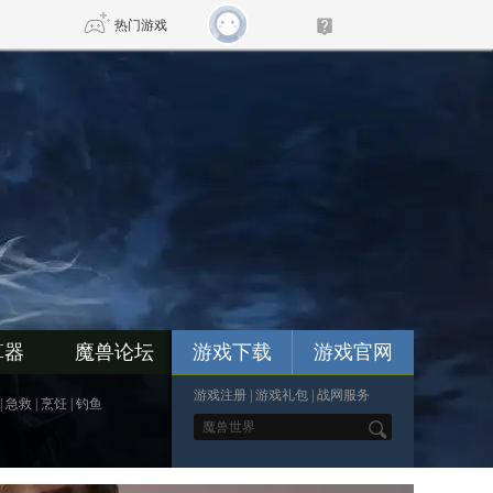
热门游戏
DNF
传奇4
剑网3旗舰版
新天龙八部
自由
诛仙世界
新仙侠5
算器
魔兽论坛
游戏下载
游戏官网
游戏注册
|
游戏礼包
|
战网服务
|
急救
|
烹饪
|
钓鱼
*