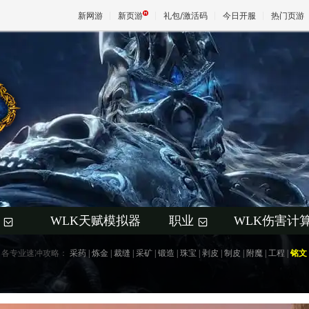
新网游
新页游
礼包/激活码
今日开服
热门页游
魔兽
天堂
王权与
WLK天赋模拟器
职业
WLK伤害计
+
+
各专业速冲攻略：
采药
|
炼金
|
裁缝
|
采矿
|
锻造
|
珠宝
|
剥皮
|
制皮
|
附魔
|
工程
|
铭文