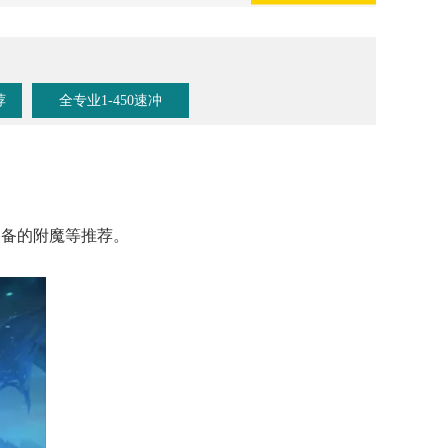
荐
全专业1-450速冲
装备的附魔等推荐。