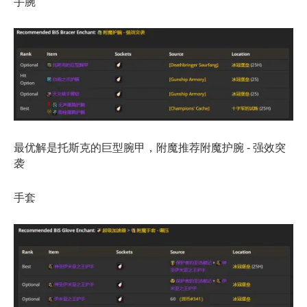
手腕
最优解是托斯克的巨型腕甲，附魔推荐附魔护腕 - 强效突
袭
手套