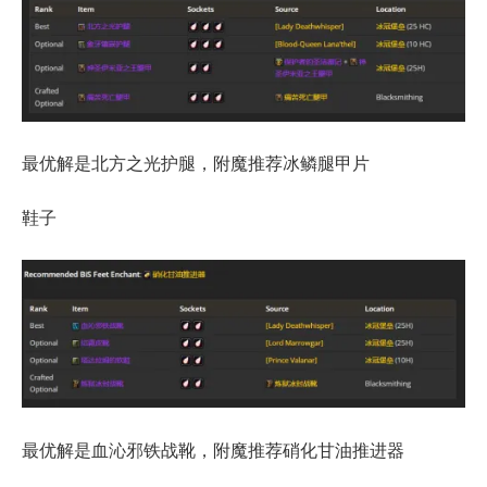
最优解是北方之光护腿，附魔推荐冰鳞腿甲片
鞋子
最优解是血沁邪铁战靴，附魔推荐硝化甘油推进器