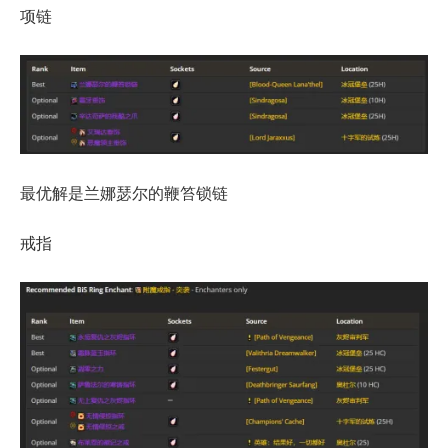
项链
最优解是兰娜瑟尔的鞭笞锁链
戒指