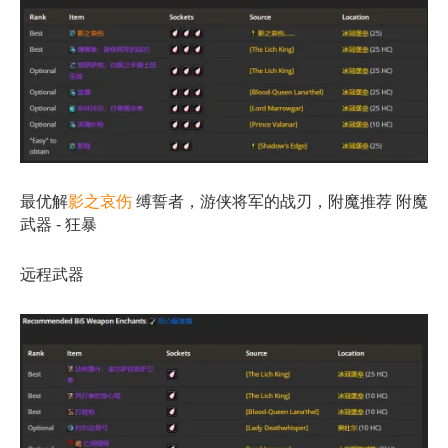
最优解
影之哀伤
缚誓者，游侠将军的战刃，附魔推荐 附魔
武器 - 狂暴
远程武器