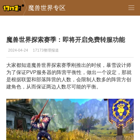
魔兽世界专区
专区_《魔兽世界》
>
怀旧服
>
正文
魔兽世界探索赛季：即将开启免费转服功能
2024-04-24
17173整理报道
大家都知道魔兽世界探索赛季刚推出的时候，暴雪设计师
为了保证PVP服务器的阵营平衡性，做出一个设定，那就
是根据联盟和部落阵营的人数，会限制人数多的阵营方创
建角色，从而保证两边人数尽可能的平衡。