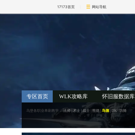
17173首页
网站导航
专区首页
WLK攻略库
怀旧服数据库
乌堡各职业单刷教学：
法师
|
术士
|
战士
|
熊德
|
鸟德
|
DK
|
防骑