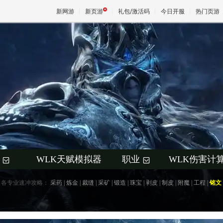
新网游
新页游
礼包/激活码
今日开服
热门页游
魔兽
天堂
王权与
WLK天赋模拟器
职业
WLK伤害计
+
+
各专业速冲攻略：
采药
|
炼金
|
裁缝
|
采矿
|
锻造
|
珠宝
|
剥皮
|
制皮
|
附魔
|
工程
|
铭文