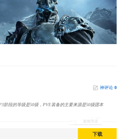
神评论
0
3阶段的等级是50级，PVE装备的主要来源是50级团本
新闻导语
下载