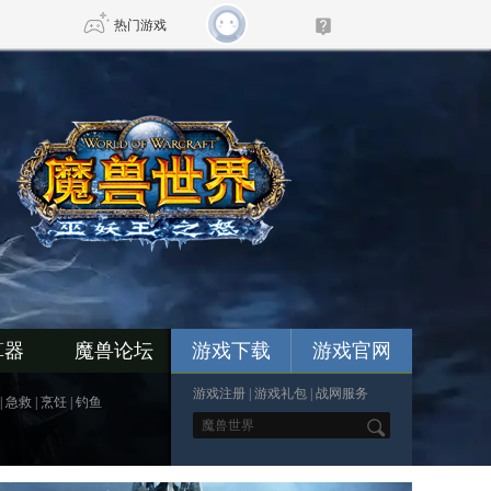
热门游戏
DNF
传奇4
剑网3旗舰版
新天龙八部
自由
诛仙世界
新仙侠5
算器
魔兽论坛
游戏下载
游戏官网
游戏注册
|
游戏礼包
|
战网服务
|
急救
|
烹饪
|
钓鱼
*