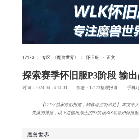
17173
专区_《魔兽世界》
怀旧服
正文
>
>
>
探索赛季怀旧服P3阶段 输出
时间：2024-04-24 14:03
17173整理报道
手机
作者：
【17173独家原创报道，转载请注明出处】 本文给
失落的神庙，以下是输出战士的P3阶段BIS装备如何搭配
魔兽世界