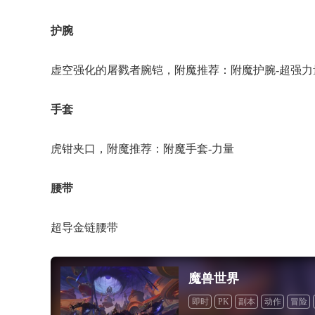
护腕
虚空强化的屠戮者腕铠，附魔推荐：附魔护腕-超强力
手套
虎钳夹口，附魔推荐：附魔手套-力量
腰带
超导金链腰带
魔兽世界
即时
PK
副本
动作
冒险