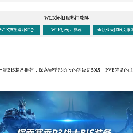
WLK怀旧服热门攻略
WLK声望速冲汇总
WLK秒伤计算器
全职业天赋雕文推
满BIS装备推荐，探索赛季P3阶段的等级是50级，PVE装备的
。