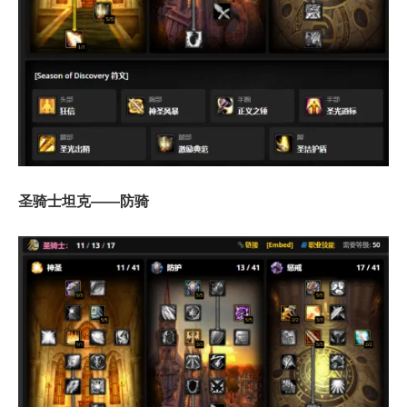
圣骑士坦克——防骑