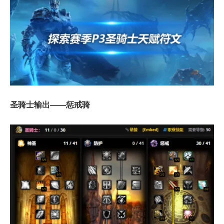
圣骑士输出——惩戒骑