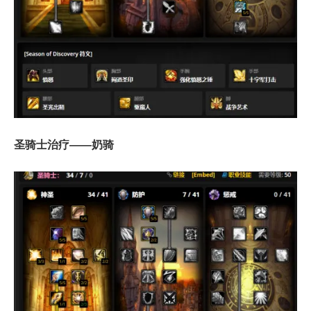
圣骑士治疗——奶骑