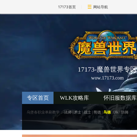
17173首页
网站导航
17173-魔兽世界专区
wow.17173.com
专区首页
WLK攻略库
怀旧服数据库
乌堡各职业单刷教学：
法师
|
术士
|
战士
|
熊德
|
鸟德
|
DK
|
防骑