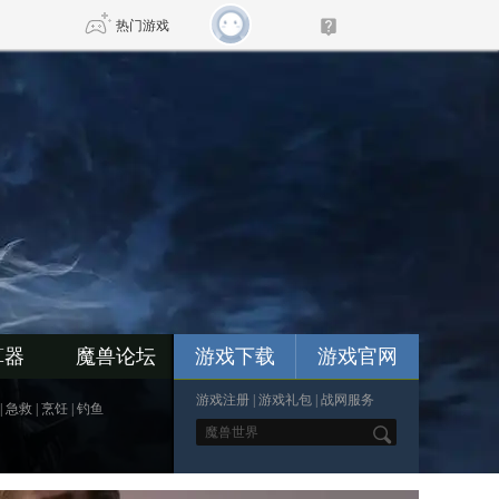
热门游戏
DNF
传奇4
剑网3旗舰版
新天龙八部
自由
诛仙世界
新仙侠5
算器
魔兽论坛
游戏下载
游戏官网
游戏注册
|
游戏礼包
|
战网服务
|
急救
|
烹饪
|
钓鱼
*