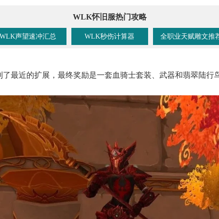
WLK怀旧服热门攻略
WLK声望速冲汇总
WLK秒伤计算器
全职业天赋雕文推
线得到了最近的扩展，最终奖励是一套血骑士套装、武器和翡翠陆行