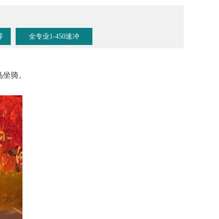
荐
全专业1-450速冲
鸟坐骑。