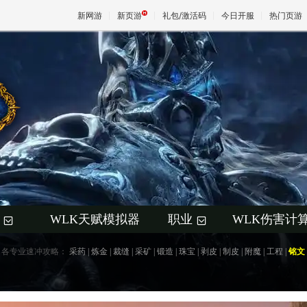
新网游
新页游
礼包/激活码
今日开服
热门页游
魔兽
天堂
王权与
WLK天赋模拟器
职业
WLK伤害计
+
+
各专业速冲攻略：
采药
|
炼金
|
裁缝
|
采矿
|
锻造
|
珠宝
|
剥皮
|
制皮
|
附魔
|
工程
|
铭文