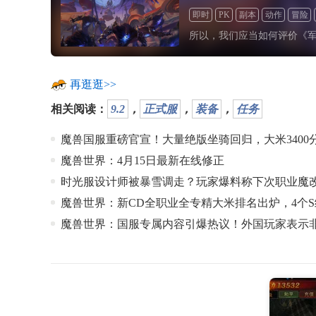
即时
PK
副本
动作
冒险
所以，我们应当如何评价《
再逛逛>>
相关阅读：
9.2
，
正式服
，
装备
，
任务
魔兽国服重磅官宣！大量绝版坐骑回归，大米3400
魔兽世界：4月15日最新在线修正
时光服设计师被暴雪调走？玩家爆料称下次职业魔
魔兽世界：新CD全职业全专精大米排名出炉，4个S
魔兽世界：国服专属内容引爆热议！外国玩家表示