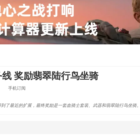
任务线 奖励翡翠陆行鸟坐骑
手机订阅
务线得到了最近的扩展，最终奖励是一套血骑士套装、武器和翡翠陆行鸟坐骑