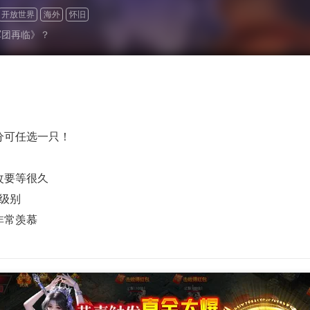
开放世界
海外
怀旧
军团再临》？
分可任选一只！
改要等很久
级别
非常羡慕