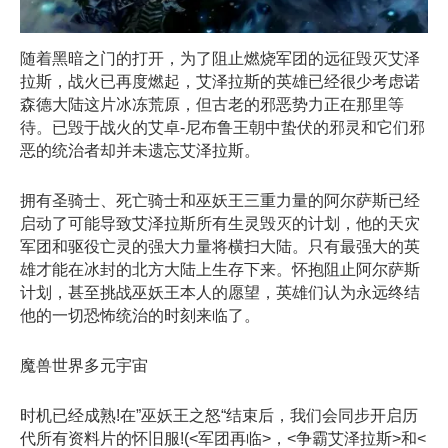
随着黑暗之门的打开，为了阻止燃烧军团的远征毁灭艾泽
拉斯，战火已再度燃起，艾泽拉斯的英雄已经很少考虑诺
森德大陆这片冰冻荒原，但古老的邪恶势力正在那里等
待。已毁于战火的艾卓-尼布鲁王朝中蛰伏的邪灵和它们邪
恶的统治者却并未遗忘艾泽拉斯。
拥有圣骑士、死亡骑士和巫妖王三重力量的阿尔萨斯已经
启动了可能导致艾泽拉斯所有生灵毁灭的计划，他的天灾
军团和驱役亡灵的强大力量将横扫大陆。只有最强大的英
雄才能在冰封的北方大陆上生存下来。怀抱阻止阿尔萨斯
计划，甚至挑战巫妖王本人的愿望，英雄们认为永远终结
他的一切恐怖统治的时刻来临了。
魔兽世界多元宇宙
时机已经成熟!在”巫妖王之怒“结束后，我们会同步开启历
代所有资料片的怀旧服!(<军团再临>，<争霸艾泽拉斯>和<