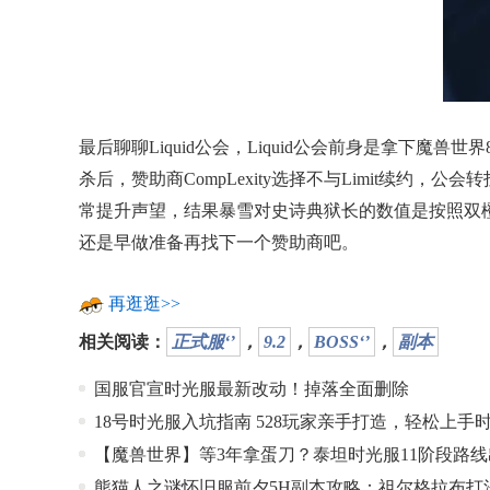
最后聊聊Liquid公会，Liquid公会前身是拿下魔兽
杀后，赞助商CompLexity选择不与Limit续约，
常提升声望，结果暴雪对史诗典狱长的数值是按照双橙装
还是早做准备再找下一个赞助商吧。
再逛逛>>
相关阅读：
正式服‘’
，
9.2
，
BOSS‘’
，
副本
国服官宣时光服最新改动！掉落全面删除
18号时光服入坑指南 528玩家亲手打造，轻松上手
【魔兽世界】等3年拿蛋刀？泰坦时光服11阶段路线
熊猫人之谜怀旧服前夕5H副本攻略：祖尔格拉布打