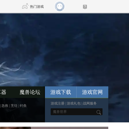
热门游戏
DNF
传奇4
剑网3旗舰版
新天龙八部
自由
诛仙世界
仙剑世界
算器
魔兽论坛
游戏下载
游戏官网
游戏注册
|
游戏礼包
|
战网服务
|
急救
|
烹饪
|
钓鱼
*