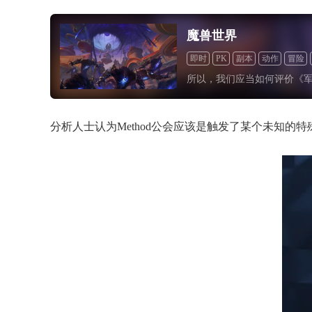
魔兽世界
即时
PK
副本
动作
冒险
所以，我们应当如何评价《
分析人士认为Method公会应该是触发了某个未知的