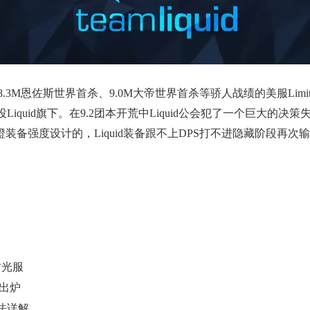
世界8.3M恩佐斯世界首杀、9.0M大帝世界首杀等骄人战绩的美服Lim
公会转投Liquid旗下。在9.2团本开荒中Liquid公会犯了一个巨
备强度设计的，Liquid装备跟不上DPS打不进隐藏阶段再次输
时光服
出炉
法详解