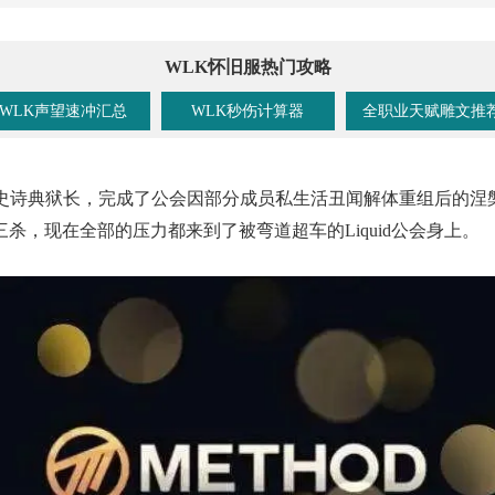
WLK怀旧服热门攻略
WLK声望速冲汇总
WLK秒伤计算器
全职业天赋雕文推
世界次杀史诗典狱长，完成了公会因部分成员私生活丑闻解体重组后
，现在全部的压力都来到了被弯道超车的Liquid公会身上。