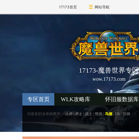
17173首页
网站导航
17173-魔兽世界专区
wow.17173.com
专区首页
WLK攻略库
怀旧服数据库
乌堡各职业单刷教学：
法师
|
术士
|
战士
|
熊德
|
鸟德
|
DK
|
防骑