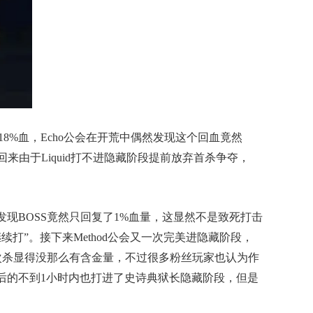
18%血，Echo公会在开荒中偶然发现这个回血竟然
由于Liquid打不进隐藏阶段提前放弃首杀争夺，
发现BOSS竟然只回复了1%血量，这显然不是致死打击
打”。接下来Method公会又一次完美进隐藏阶段，
世界次杀显得没那么有含金量，不过很多粉丝玩家也认为作
次杀后的不到1小时内也打进了史诗典狱长隐藏阶段，但是