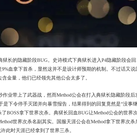
典狱长的隐藏阶段BUG。史诗模式下典狱长进入P4隐藏阶段会回
9%血拿下首杀，显然这并不是设计师预期的机制。不过话又说回来
失去含金量，他们已经领先其他公会太多了。
抄作业带上了武器战，然而Method公会在打入典狱长隐藏阶段后
是下令停手灭团并向暴雪报告，结果得到的回复竟然是“没事继续
杀了BOSS拿下世界次杀。典狱长回血BUG让Method公会的
thod世界次杀名副其实。国服天涯公会在Method拿下世界
话或许此时天涯已经拿到了世界三杀。