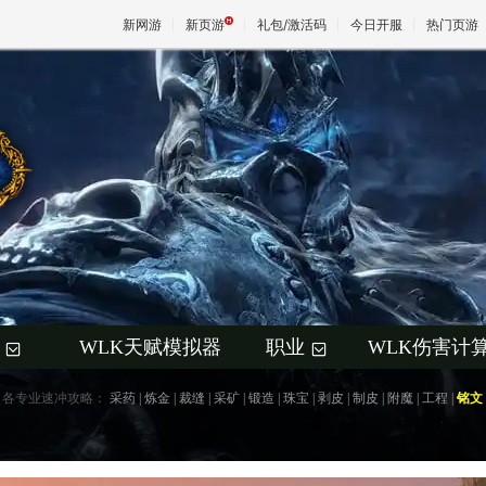
新网游
新页游
礼包/激活码
今日开服
热门页游
魔兽
天堂
王权与
WLK天赋模拟器
职业
WLK伤害计
+
+
各专业速冲攻略：
采药
|
炼金
|
裁缝
|
采矿
|
锻造
|
珠宝
|
剥皮
|
制皮
|
附魔
|
工程
|
铭文