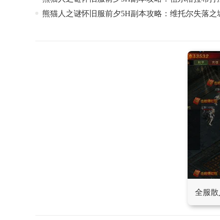
熊猫人之谜怀旧服前夕5H副本攻略：维托尔失落之
全服散