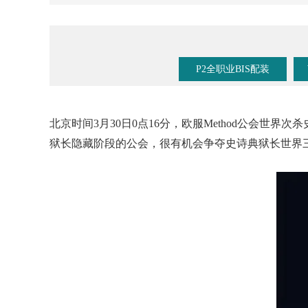
《魔兽手游》要来了？暴雪事件时间线梳理！
P2全职业BIS配装
北京时间3月30日0点16分，欧服Method公会
狱长隐藏阶段的公会，很有机会争夺史诗典狱长世界三杀