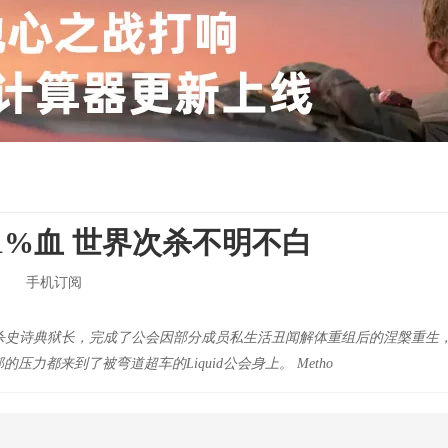
1%血 世界次杀不明不白
手机订阅
会世界次杀史诗典狱长，完成了公会因部分成员私生活丑闻解体重组后的涅槃
都来到了被弯道超车的Liquid公会身上。 Metho