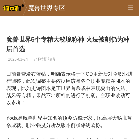
魔兽世界专区
专区_《魔兽世界》
>
首页推送
>
正文
魔兽世界5个专精大秘境称神 火法被削仍为冲
层首选
2025-03-24
艾泽拉斯前哨
日前暴雪发布蓝帖，明确表示将于下CD更新后对全职业进
行调整，此次调整主要依据应该是各个职业专精在团本的
表现，比如史诗团本尾王世界首杀战中表现突出的火法、
踏风等专精，果然不出所料的进行了削弱。全职业改动可
以参考：
Yoda
是魔兽世界中知名的顶尖防骑玩家，以高层大秘境首
杀成就、职业强度分析及版本前瞻评测著称。