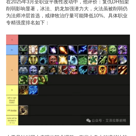
在2025年3月全职业平衡性改动中，他评价：
复仇DH招架
削弱影响显著，冰法、奶龙加强潜力大，火法虽被削弱仍
为法师冲层首选，戒律牧治疗量可能降低10%‌
。具体职业
专精强度排名如下：