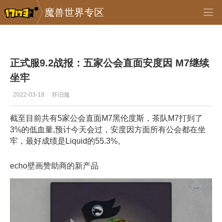
魔兽世界专区
专区_《魔兽世界》
>
正式服
>
正文
正式服9.2战报：五家公会直面安度因 M7继续
坐牢
2022-03-18
怀旧服
截至目前共有5家公会直面M7黑伦度斯，茶队M7打到了
3%的低血量,预计今天会过，安度因方面所有公会都在坐
牢，最好成绩是Liquid的55.3%。
echo壁画赞助商的新产品