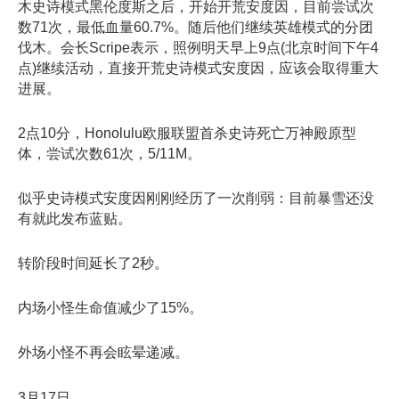
木史诗模式黑伦度斯之后，开始开荒安度因，目前尝试次
数71次，最低血量60.7%。随后他们继续英雄模式的分团
伐木。会长Scripe表示，照例明天早上9点(北京时间下午4
点)继续活动，直接开荒史诗模式安度因，应该会取得重大
进展。
2点10分，Honolulu欧服联盟首杀史诗死亡万神殿原型
体，尝试次数61次，5/11M。
似乎史诗模式安度因刚刚经历了一次削弱：目前暴雪还没
有就此发布蓝贴。
转阶段时间延长了2秒。
内场小怪生命值减少了15%。
外场小怪不再会眩晕递减。
3月17日