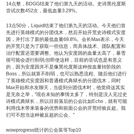
14点整，BDGG结束了他们第九天的活动。史诗黑伦度斯
尝试次数452次，最低血量3.29%。
13点50分，Liquid结束了他们第九天的活动。今天他们首
先进行英雄模式的分团伐木，然后开始开荒史诗模式安度
因，并打出了新的最低血量69.8%。会长Max表示，今天
的开荒只是为了获取一些信息，而具体战术、团队配置和
治疗配置还需要调整。他认为安度因的血量太高了，暴雪
很可能会进行削弱;但即使这样，目前的尝试也是有意义
的，因为安度因并不是像黑伦度斯这种按血量转阶段的
Boss，所以就算不削弱，也可以熟悉流程。随后他们进行
了英雄模式安度因和普通模式典狱长的分团伐木，同时
Max开始和水友聊天，当提到分团伐木时，他觉得这其实
是无奈之举，“现在未知的事情太多了，特别是没人见过史
诗模式典狱长，所以目前落后的公会比如Echo，就有可能
利用伐木带来装备的优势和前面公会的开荒经验反超。我
们可不想当这种被反超的公会。”
wowprogress统计的公会装等Top10