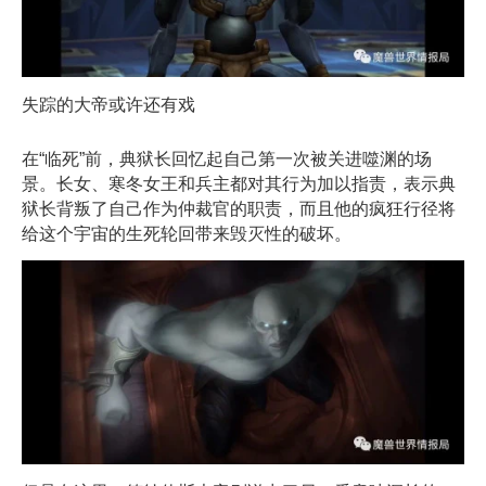
失踪的大帝或许还有戏
在“临死”前，典狱长回忆起自己第一次被关进噬渊的场
景。长女、寒冬女王和兵主都对其行为加以指责，表示典
狱长背叛了自己作为仲裁官的职责，而且他的疯狂行径将
给这个宇宙的生死轮回带来毁灭性的破坏。