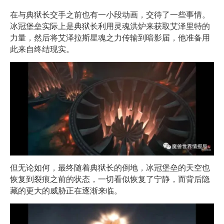
在与典狱长交手之前也有一小段动画，交待了一些事情。
冰冠堡垒实际上是典狱长利用灵魂洪炉来获取艾泽里特的
力量，然后将艾泽拉斯星魂之力传输到暗影届，他准备用
此来自终结现实。
但无论如何，最终随着典狱长的倒地，冰冠堡垒的天空也
恢复到裂痕之前的状态，一切看似恢复了宁静，而背后隐
藏的更大的威胁正在逐渐来临。