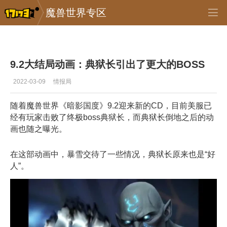
魔兽世界专区
专区_《魔兽世界》
>
首页推送
>
正文
9.2大结局动画：典狱长引出了更大的BOSS
2022-03-09
情报局
随着魔兽世界《暗影国度》9.2迎来新的CD，目前美服已
经有玩家击败了终极boss典狱长，而典狱长倒地之后的动
画也随之曝光。
在这部动画中，暴雪交待了一些情况，典狱长原来也是“好
人”。