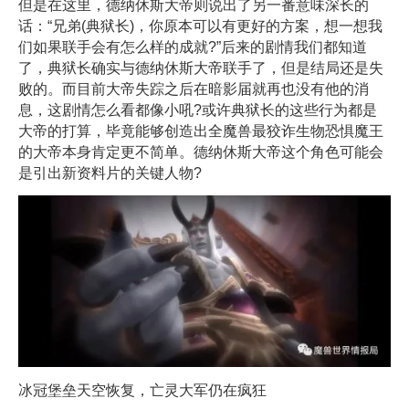
但是在这里，德纳休斯大帝则说出了另一番意味深长的
话：“兄弟(典狱长)，你原本可以有更好的方案，想一想我
们如果联手会有怎么样的成就?”后来的剧情我们都知道
了，典狱长确实与德纳休斯大帝联手了，但是结局还是失
败的。而目前大帝失踪之后在暗影届就再也没有他的消
息，这剧情怎么看都像小吼?或许典狱长的这些行为都是
大帝的打算，毕竟能够创造出全魔兽最狡诈生物恐惧魔王
的大帝本身肯定更不简单。德纳休斯大帝这个角色可能会
是引出新资料片的关键人物?
冰冠堡垒天空恢复，亡灵大军仍在疯狂