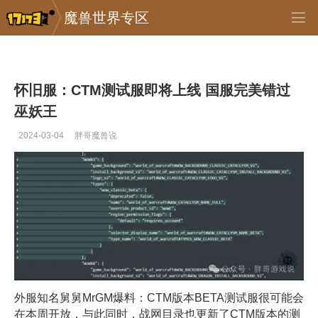
魔兽世界专区
专区_《魔兽世界》
>
怀旧服
>
正文
怀旧服：CTM测试服即将上线 国服完美错过
巫妖王
2024-03-04
胖哥魔兽说
外服知名舅舅MrGM爆料：CTM版本BETA测试服很可能会
在本周开放，与此同时，战网目录也更新了CTM版本的测