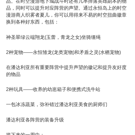
品。在时空漫游地下城战斗时还有几率掉落英雄副本的物
品，同时可以提升对应阵营的声望。通过永恒岛上的时空
漫游商人织雾者夏儿，你可以用得来不易的时空扭曲徽章
换到各种好东西，包括：
神圣翠绿云端翔龙(玉蕾，青龙之女)坐骑缰绳
2种宠物——永恒雏龙(龙类宠物)和矛盾之灵(水栖宠物)
在潘达利亚所有重要阵营中提升声望的徽记和提升友好度
的物品
2种玩具——收养的幼崽箱子和便携式洗牛站
一包冰冻蔬菜，弥补错过潘达利亚美食的厨师们
潘达利亚各阵营的装备升级
接下来的一周中：