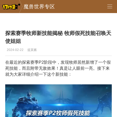
魔兽世界专区
专区_《魔兽世界》
>
怀旧服
>
正文
探索赛季牧师新技能揭秘 牧师假死技能召唤天
使姐姐
2024-02-22
提莫酱
在最近的探索赛季P2阶段中，发现牧师居然新增了一个假
死技能，而且附带无敌效果！真是让人眼前一亮。接下来
就为大家详细介绍一下这个新技能：