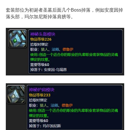
套装部位为初诞者圣墓后面几个Boss掉落，例如安度因掉
落头部，玛尔加尼斯掉落肩膀等。