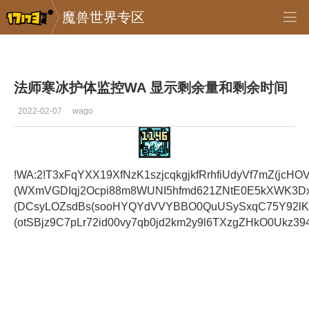
魔兽世界专区
专区_《魔兽世界》
>
怀旧服
>
正文
法师寒冰护体监控WA 显示剩余量和剩余时间
2022-02-07
wago
!WA:2!T3xFqYXX19XfNzK1szjcqkgjkfRrhfiUdyVf7mZ(jc